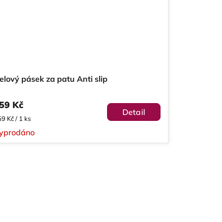
elový pásek za patu Anti slip
59 Kč
Detail
ěrná
9 Kč / 1 ks
na:
yprodáno