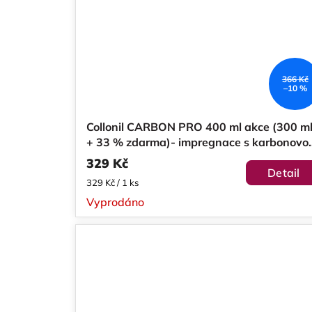
366 Kč
–10 %
Collonil CARBON PRO 400 ml akce (300 m
+ 33 % zdarma)- impregnace s karbonovo
technologií
329 Kč
Detail
Měrná
329 Kč / 1 ks
cena:
Vyprodáno