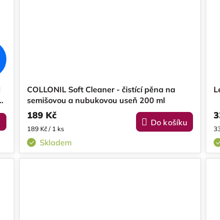
l
COLLONIL Soft Cleaner - čistící pěna na
L
u
semišovou a nubukovou useň 200 ml
189 Kč
3
Do košíku
Měrná
M
189 Kč / 1 ks
33
cena:
ce
Skladem