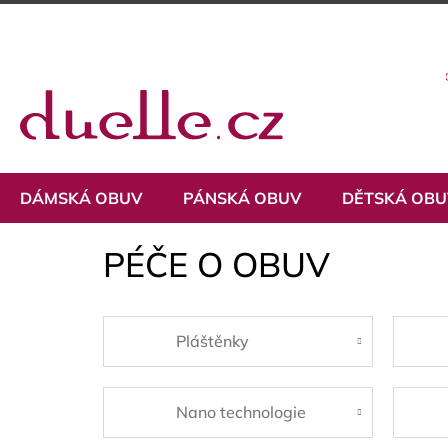
Přejít
na
obsah
DÁMSKÁ OBUV
PÁNSKÁ OBUV
DĚTSKÁ OB
PÉČE O OBUV
Pláštěnky
Nano technologie