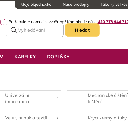
Moje objednávka
Naše prodejny
Tabulky velikos
Potřebujete pomoci s výběrem? Kontaktuje nás
+420 773 944 71
Hledat
UV
KABELKY
DOPLŇKY
Univerzální
Mechanické čištění
impregnace
leštění
Velur, nubuk a textil
Krycí krémy a tuky