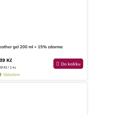
eather gel 200 ml + 15% zdarma
39 Kč
Do košíku
ěrná
9 Kč / 1 ks
na:
Skladem