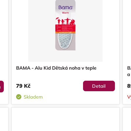
BAMA - Alu Kid Dětská noha v teple
B
a
79 Kč
8
Detail
u
Skladem
V