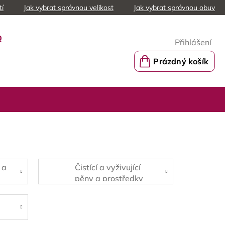
tí
Jak vybrat správnou velikost
Jak vybrat správnou obuv
0
Přihlášení
Prázdný košík
Nákupní
košík
 a
Čistící a vyživující
pěny a prostředky