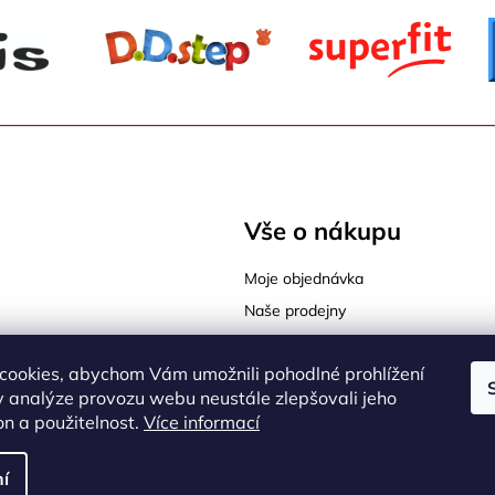
í
p
r
v
k
y
v
ý
Vše o nákupu
p
i
Moje objednávka
s
u
Naše prodejny
Tabulky velikostí
cookies, abychom Vám umožnili pohodlné prohlížení
Jak vybrat správnou velikost
sy Praha 9
 analýze provozu webu neustále zlepšovali jeho
Jak vybrat správnou obuv
on a použitelnost.
Více informací
í