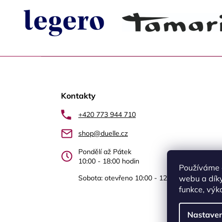
Z
á
Kontakty
p
a
+420 773 944 710
t
shop@duelle.cz
í
Pondělí až Pátek
10:00 - 18:00 hodin
Používáme 
Sobota: otevřeno 10:00 - 12.00 Újezd nad Le
webu a díky
funkce, výk
Nastaven