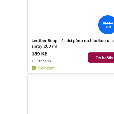
203 Kč
–6 %
Leather Soap - čistící pěna na hladkou us
spray 200 ml
189 Kč
Do košík
Měrná
189 Kč / 1 ks
cena:
Skladem