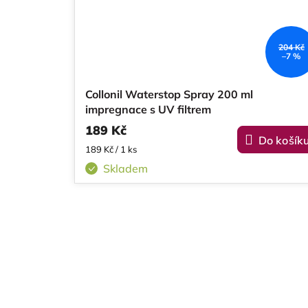
204 Kč
–7 %
Collonil Waterstop Spray 200 ml
impregnace s UV filtrem
189 Kč
Do košík
Měrná
189 Kč / 1 ks
cena:
Skladem