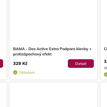
BAMA - Deo Active Extra Podpora klenby +
C
protizápachový efekt
1
329 Kč
Detail
M
18
ce
Skladem