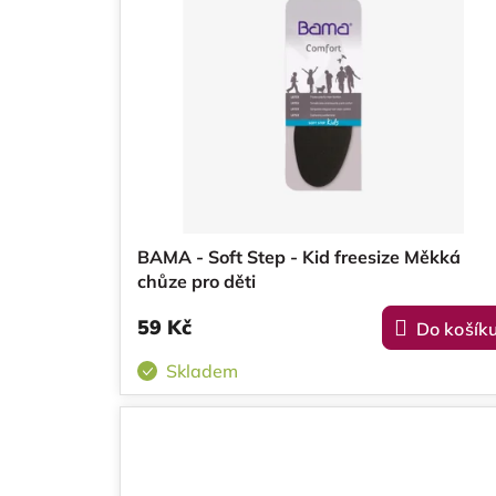
p
p
i
r
s
o
p
d
r
u
o
k
BAMA - Soft Step - Kid freesize Měkká
d
t
chůze pro děti
u
ů
59 Kč
Do košík
k
Skladem
t
ů