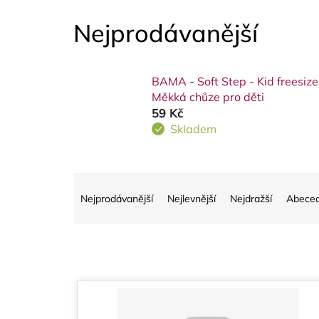
Nejprodávanější
BAMA - Soft Step - Kid freesize
Měkká chůze pro děti
59 Kč
Skladem
Ř
Nejprodávanější
Nejlevnější
Nejdražší
Abece
a
z
e
V
n
ý
í