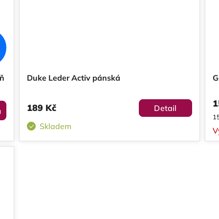
eň
Duke Leder Activ pánská
G
1
189 Kč
Detail
u
M
15
ce
Skladem
V