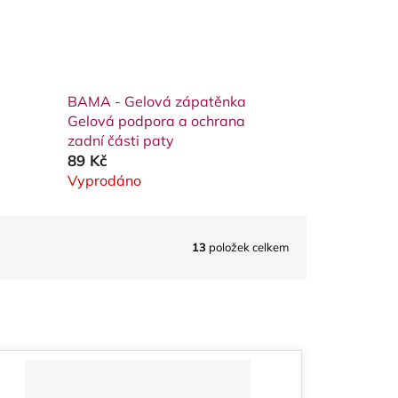
BAMA - Gelová zápatěnka
Gelová podpora a ochrana
zadní části paty
89 Kč
Vyprodáno
13
položek celkem