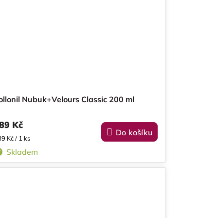
ollonil Nubuk+Velours Classic 200 ml
89 Kč
Do košíku
ěrná
9 Kč / 1 ks
na:
Skladem