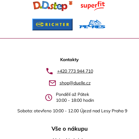
Z
á
p
Kontakty
a
+420 773 944 710
t
shop@duelle.cz
í
Pondělí až Pátek
10:00 - 18:00 hodin
Sobota: otevřeno 10:00 - 12.00 Újezd nad Lesy Praha 9
Vše o nákupu