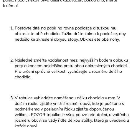
palec. Pozor, někdy bývá delší ukazováček, pokud ano, měřte
k němu!
Postavte dítě na papír na rovné podložce a tužkou mu
obkreslete obě chodidla. Tužku držte kolmo k podložce, aby
nedošlo ke zkreslení obrysu stopy. Obkreslete obě nohy.
Následně změřte vzdálenost mezi nejvyšším bodem oblouku
paty a koncem nejdelšího prstu obou obkreslených chodidel.
Pro určení správné velikosti vycházejte z rozměru delšího
chodidla.
V tabulce vyhledejte naměřenou délku chodidla v mm. V
dalším řádku zjistíte vnitřní rozměr obuvi, kde je počítáno s
nadměrkem
a v posledním řádku zjistíte doporučenou
velikost. POZOR tabulka je však pouze orientační, u vnitřního
rozměru obuvi se vždy řiďte délkou stélky, která je uvedena u
každé obuvi.