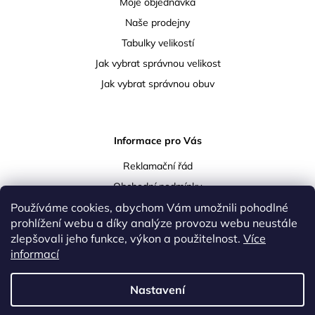
Moje objednávka
Naše prodejny
Tabulky velikostí
Jak vybrat správnou velikost
Jak vybrat správnou obuv
Informace pro Vás
Reklamační řád
Obchodní podmínky
Používáme cookies, abychom Vám umožnili pohodlné
Podmínky ochrany osobních údajů
prohlížení webu a díky analýze provozu webu neustále
Doprava a platba
zlepšovali jeho funkce, výkon a použitelnost.
Více
Vrácení a reklamace zboží
informací
Kontakty
Nastavení