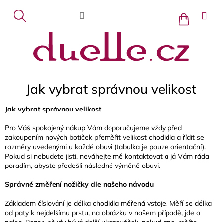
Přejít
na
Nákupní
košík
obsah
Jak vybrat správnou velikost
Jak vybrat správnou velikost
Pro Váš spokojený nákup Vám doporučujeme vždy před
zakoupením nových botiček přeměřit velikost chodidla a řídit se
rozměry uvedenými u každé obuvi (tabulka je pouze orientační).
Pokud si nebudete jisti, neváhejte mě kontaktovat a já Vám ráda
poradím, abyste předešli následné výměně obuvi.
Správné změření nožičky dle našeho návodu
Základem číslování je délka chodidla měřená vstoje. Měří se délka
od paty k nejdelšímu prstu, na obrázku v našem případě, jde o