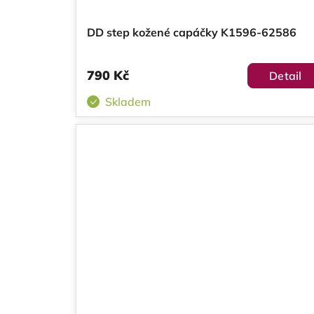
o
k
DD step kožené capáčky K1596-62586
d
t
u
ů
790 Kč
Detail
k
Skladem
t
ů