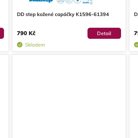
DD step kožené capáčky K1596-61394
D
790 Kč
7
Detail
Skladem