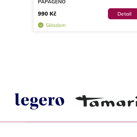
PAPAGENO
990 Kč
Detail
Skladem
Z