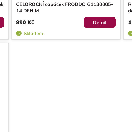
ek
CELOROČNÍ capáček FRODDO G1130005-
R
14 DENIM
d
990 Kč
1
Detail
Skladem