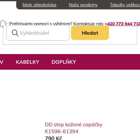
Moje objednávka
Naše prodejny
Tabulky velikos
Potřebujete pomoci s výběrem? Kontaktuje nás
+420 773 944 71
Hledat
UV
KABELKY
DOPLŇKY
DD step kožené capáčky
K1596-61394
790 Kč