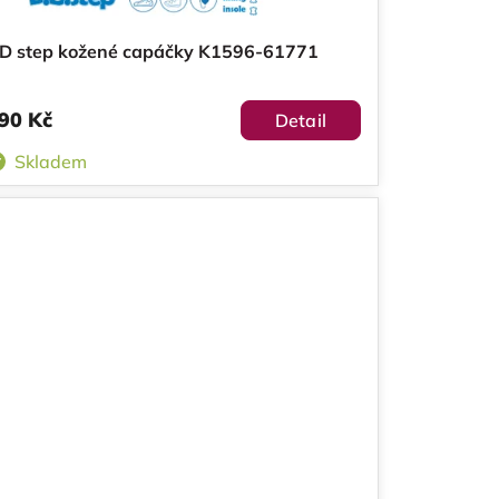
D step kožené capáčky K1596-61771
90 Kč
Detail
Skladem