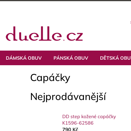
Přejít
na
obsah
DÁMSKÁ OBUV
PÁNSKÁ OBUV
DĚTSKÁ OB
Capáčky
Nejprodávanější
DD step kožené capáčky
K1596-62586
790 Kč