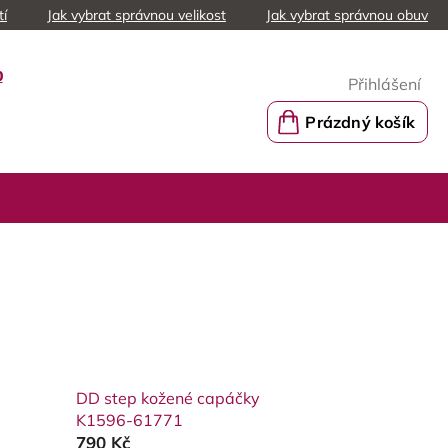
tí
Jak vybrat správnou velikost
Jak vybrat správnou obuv
0
Přihlášení
Prázdný košík
Nákupní
košík
DD step kožené capáčky
K1596-61771
790 Kč