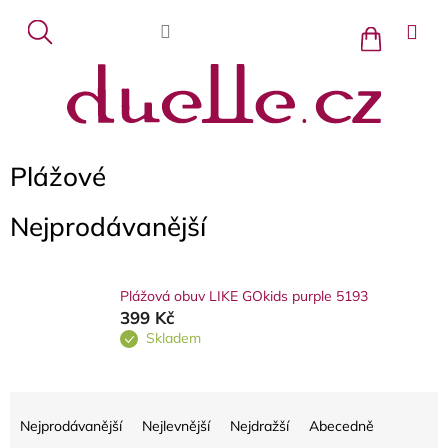
Přejít
na
Nákupní
košík
obsah
Plážové
Nejprodávanější
Plážová obuv LIKE GOkids purple 5193
399 Kč
Skladem
Ř
a
Nejprodávanější
Nejlevnější
Nejdražší
Abecedně