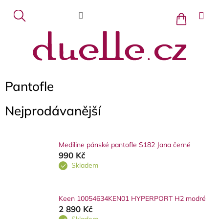
Přejít
na
Nákupní
košík
obsah
Pantofle
Nejprodávanější
Mediline pánské pantofle S182 Jana černé
990 Kč
Skladem
Keen 10054634KEN01 HYPERPORT H2 modré
2 890 Kč