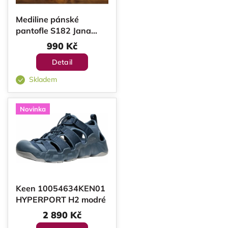
u
p
k
r
Mediline pánské
t
o
pantofle S182 Jana
černé
ů
d
990 Kč
u
Detail
k
Skladem
t
ů
Novinka
Keen 10054634KEN01
HYPERPORT H2 modré
2 890 Kč