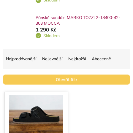
Skladem
Pánské sandále MARKO TOZZI 2-18400-42-
303 MOCCA
1 290 Kč
Skladem
Ř
a
Nejprodávanější
Nejlevnější
Nejdražší
Abecedně
z
e
Otevřít filtr
n
í
V
p
ý
r
p
o
i
d
s