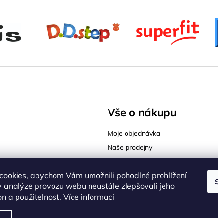
Vše o nákupu
Moje objednávka
Naše prodejny
Tabulky velikostí
cookies, abychom Vám umožnili pohodlné prohlížení
Jak vybrat správnou velikost
sy Praha 9
 analýze provozu webu neustále zlepšovali jeho
Jak vybrat správnou obuv
on a použitelnost.
Více informací