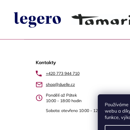
Z
á
Kontakty
p
a
+420 773 944 710
t
shop@duelle.cz
í
Pondělí až Pátek
10:00 - 18:00 hodin
Používáme 
Sobota: otevřeno 10:00 - 12.00 Újezd nad Le
webu a díky
funkce, výk