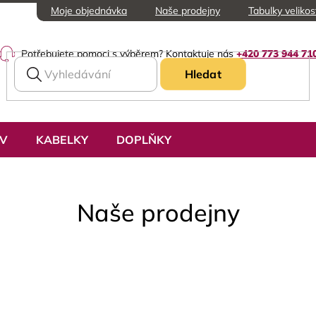
Moje objednávka
Naše prodejny
Tabulky velikos
Potřebujete pomoci s výběrem? Kontaktuje nás
+420 773 944 71
Hledat
UV
KABELKY
DOPLŇKY
Naše prodejny