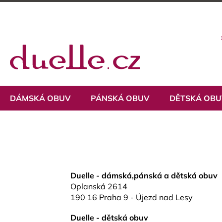
Přejít
na
obsah
DÁMSKÁ OBUV
PÁNSKÁ OBUV
DĚTSKÁ OB
Duelle - dámská,pánská a dětská obuv
Oplanská 2614
190 16 Praha 9 - Újezd nad Lesy
Duelle - dětská obuv