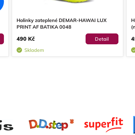
Holinky zateplené DEMAR-HAWAI LUX
H
PRINT AF BATIKA 0048
(
490 Kč
4
Detail
Skladem
O
v
l
á
d
a
c
í
p
r