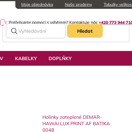
Moje objednávka
Naše prodejny
Tabulky velikos
Potřebujete pomoci s výběrem? Kontaktuje nás
+420 773 944 71
Hledat
UV
KABELKY
DOPLŇKY
Holinky zateplené DEMAR-
HAWAI LUX PRINT AF BATIKA
0048