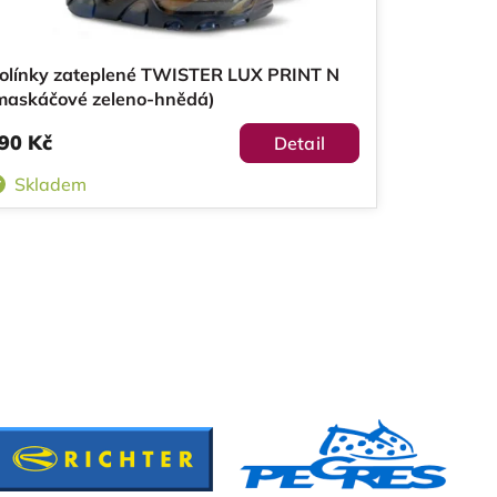
olínky zateplené TWISTER LUX PRINT N
maskáčové zeleno-hnědá)
90 Kč
Detail
Skladem