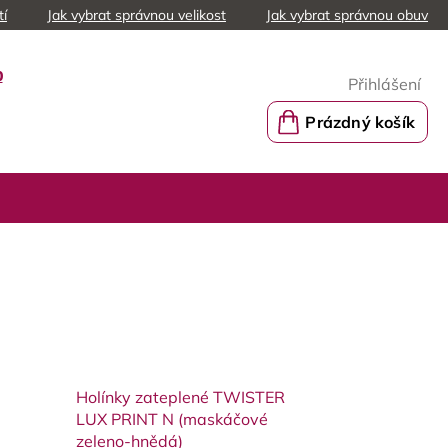
tí
Jak vybrat správnou velikost
Jak vybrat správnou obuv
0
Přihlášení
Prázdný košík
Nákupní
košík
Holínky zateplené TWISTER
LUX PRINT N (maskáčové
zeleno-hnědá)