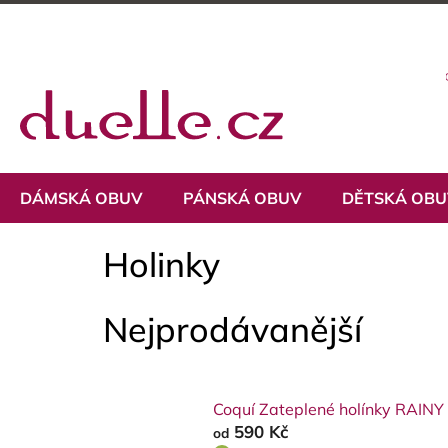
Přejít
na
obsah
DÁMSKÁ OBUV
PÁNSKÁ OBUV
DĚTSKÁ OB
Holinky
Nejprodávanější
Coquí Zateplené holínky RAINY
590 Kč
od