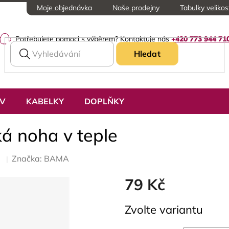
Moje objednávka
Naše prodejny
Tabulky velikos
Potřebujete pomoci s výběrem? Kontaktuje nás
+420 773 944 71
Hledat
UV
KABELKY
DOPLŇKY
á noha v teple
Značka:
BAMA
79 Kč
Měrná
Zvolte variantu
cena: