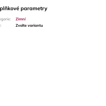
plňkové parametry
egorie
:
Zimní
N
:
Zvolte variantu