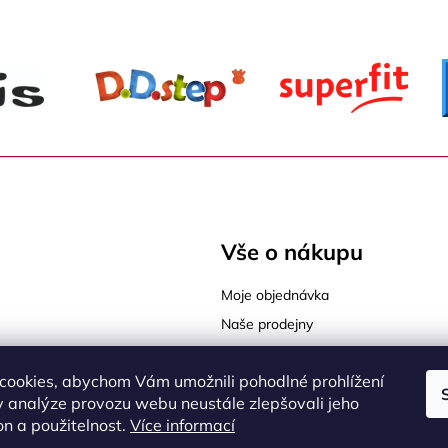
Vše o nákupu
Moje objednávka
Naše prodejny
Tabulky velikostí
cookies, abychom Vám umožnili pohodlné prohlížení
Jak vybrat správnou velikost
sy Praha 9
 analýze provozu webu neustále zlepšovali jeho
Jak vybrat správnou obuv
on a použitelnost.
Více informací