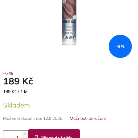
–6 %
–6 %
189 Kč
Měrná
189 Kč / 1 ks
cena:
Skladem
Můžeme doručit do:
12.8.2026
Možnosti doručení