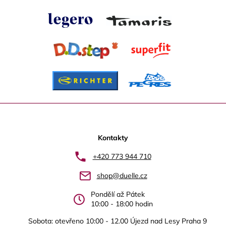
Z
á
p
Kontakty
a
+420 773 944 710
t
shop@duelle.cz
í
Pondělí až Pátek
10:00 - 18:00 hodin
Sobota: otevřeno 10:00 - 12.00 Újezd nad Lesy Praha 9