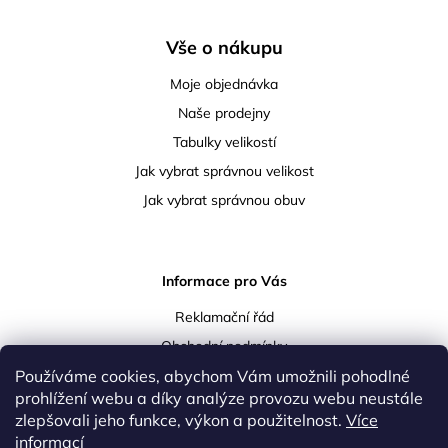
Vše o nákupu
Moje objednávka
Naše prodejny
Tabulky velikostí
Jak vybrat správnou velikost
Jak vybrat správnou obuv
Informace pro Vás
Reklamační řád
Obchodní podmínky
Používáme cookies, abychom Vám umožnili pohodlné
Podmínky ochrany osobních údajů
prohlížení webu a díky analýze provozu webu neustále
Doprava a platba
zlepšovali jeho funkce, výkon a použitelnost.
Více
Vrácení a reklamace zboží
informací