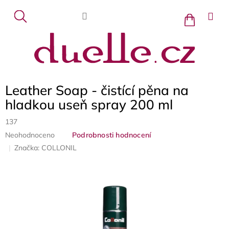
Přejít
na
Nákupní
košík
obsah
Leather Soap - čistící pěna na
hladkou useň spray 200 ml
137
Průměrné
Neohodnoceno
Podrobnosti hodnocení
hodnocení
Značka:
COLLONIL
produktu
je
0,0
z
5
hvězdiček.