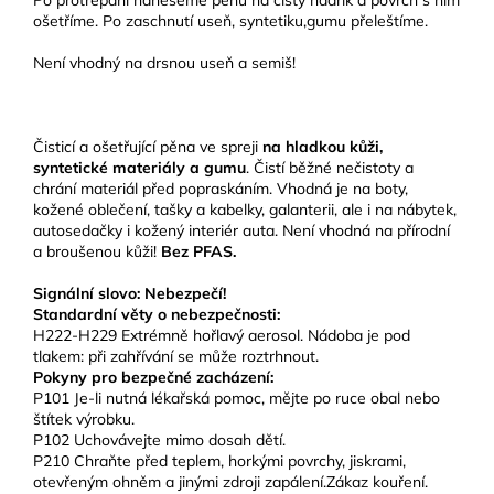
Po protřepání naneseme pěnu na čistý hadřík a povrch s ním
ošetříme. Po zaschnutí useň, syntetiku,gumu přeleštíme.
Není vhodný na drsnou useň a semiš!
Čisticí a ošetřující pěna ve spreji
na hladkou kůži,
syntetické materiály a gumu
. Čistí běžné nečistoty a
chrání materiál před popraskáním. Vhodná je na boty,
kožené oblečení, tašky a kabelky, galanterii, ale i na nábytek,
autosedačky i kožený interiér auta. Není vhodná na přírodní
a broušenou kůži!
Bez PFAS.
Signální slovo:
Nebezpečí!
Standardní věty o nebezpečnosti:
H222-H229 Extrémně hořlavý aerosol. Nádoba je pod
tlakem: při zahřívání se může roztrhnout.
Pokyny pro bezpečné zacházení:
P101 Je-li nutná lékařská pomoc, mějte po ruce obal nebo
štítek výrobku.
P102 Uchovávejte mimo dosah dětí.
P210 Chraňte před teplem, horkými povrchy, jiskrami,
otevřeným ohněm a jinými zdroji zapálení.Zákaz kouření.