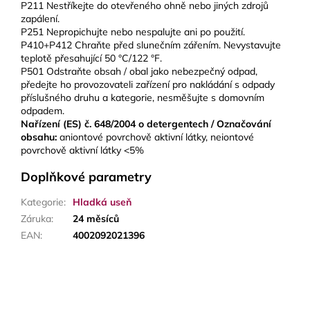
P211 Nestříkejte do otevřeného ohně nebo jiných zdrojů
zapálení.
P251 Nepropichujte nebo nespalujte ani po použití.
P410+P412 Chraňte před slunečním zářením. Nevystavujte
teplotě přesahující 50 °C/122 °F.
P501 Odstraňte obsah / obal jako nebezpečný odpad,
předejte ho provozovateli zařízení pro nakládání s odpady
příslušného druhu a kategorie, nesměšujte s domovním
odpadem.
Nařízení (ES) č. 648/2004 o detergentech / Označování
obsahu:
aniontové povrchově aktivní látky, neiontové
povrchově aktivní látky <5%
Doplňkové parametry
Kategorie
:
Hladká useň
Záruka
:
24 měsíců
EAN
:
4002092021396