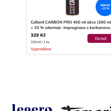
p
d
366 Kč
r
u
–10 %
o
k
Collonil CARBON PRO 400 ml akce (300 m
d
t
+ 33 % zdarma)- impregnace s karbonovo
technologií
u
ů
329 Kč
Detail
Měrná
329 Kč / 1 ks
k
cena:
Vyprodáno
t
ů