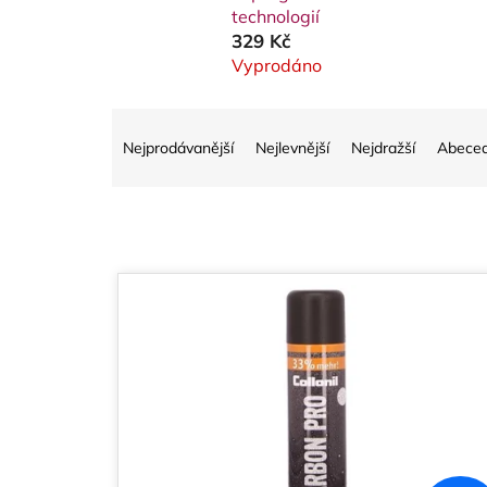
technologií
329 Kč
Vyprodáno
Ř
Nejprodávanější
Nejlevnější
Nejdražší
Abece
a
z
e
V
n
ý
í
p
p
i
r
s
o