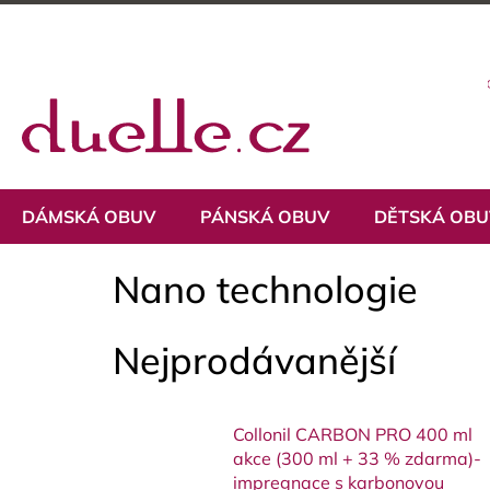
Přejít
na
obsah
DÁMSKÁ OBUV
PÁNSKÁ OBUV
DĚTSKÁ OB
Nano technologie
Nejprodávanější
Collonil CARBON PRO 400 ml
akce (300 ml + 33 % zdarma)-
impregnace s karbonovou