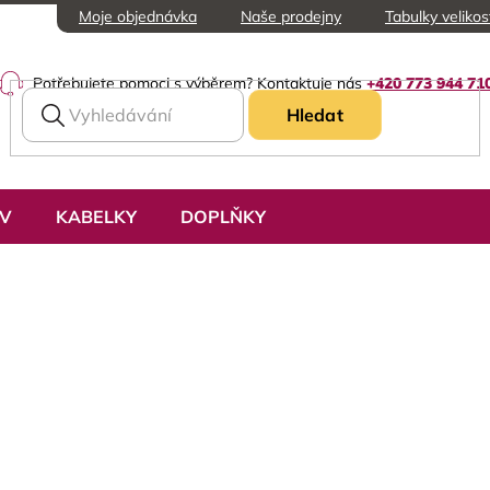
Moje objednávka
Naše prodejny
Tabulky velikos
Potřebujete pomoci s výběrem? Kontaktuje nás
+420 773 944 71
Hledat
UV
KABELKY
DOPLŇKY