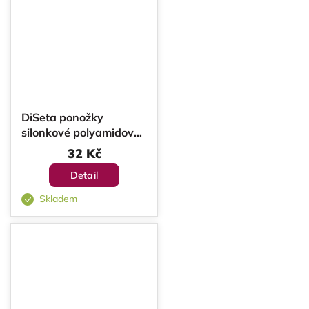
DiSeta ponožky
silonkové polyamidové
Citrus 20 DEN 2 páry
32 Kč
Detail
Skladem