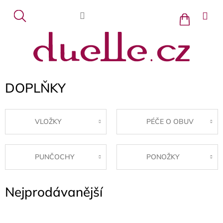
Přejít
na
Nákupní
košík
obsah
DOPLŇKY
VLOŽKY
PÉČE O OBUV
PUNČOCHY
PONOŽKY
Nejprodávanější