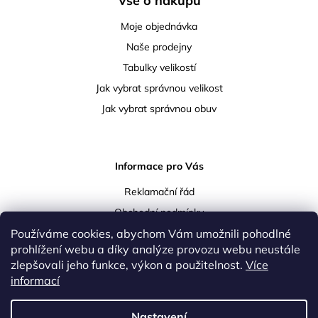
Vše o nákupu
Moje objednávka
Naše prodejny
Tabulky velikostí
Jak vybrat správnou velikost
Jak vybrat správnou obuv
Informace pro Vás
Reklamační řád
Obchodní podmínky
Podmínky ochrany osobních údajů
Používáme cookies, abychom Vám umožnili pohodlné
prohlížení webu a díky analýze provozu webu neustále
Doprava a platba
zlepšovali jeho funkce, výkon a použitelnost.
Více
Vrácení a reklamace zboží
informací
Kontakty
Nastavení