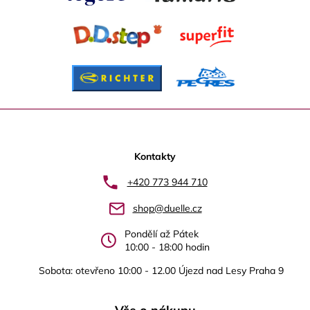
v
k
y
v
ý
p
i
s
u
Z
á
p
Kontakty
a
+420 773 944 710
t
shop@duelle.cz
í
Pondělí až Pátek
10:00 - 18:00 hodin
Sobota: otevřeno 10:00 - 12.00 Újezd nad Lesy Praha 9