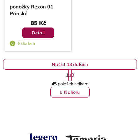
ponožky Rexon 01
Pánské
85 Kč
Detail
Skladem
Načíst 18 dalších
S
1
3
t
O
r
45
položek celkem
v
á
l
Nahoru
n
á
k
d
o
a
v
c
á
í
n
p
í
r