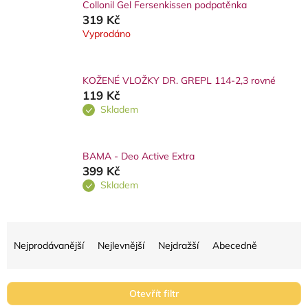
Collonil Gel Fersenkissen podpatěnka
319 Kč
Vyprodáno
KOŽENÉ VLOŽKY DR. GREPL 114-2,3 rovné
119 Kč
Skladem
BAMA - Deo Active Extra
399 Kč
Skladem
Ř
a
Nejprodávanější
Nejlevnější
Nejdražší
Abecedně
z
e
Otevřít filtr
n