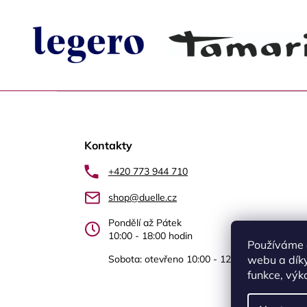
Z
á
Kontakty
p
a
+420 773 944 710
t
shop@duelle.cz
í
Pondělí až Pátek
10:00 - 18:00 hodin
Používáme 
Sobota: otevřeno 10:00 - 12.00 Újezd nad Le
webu a díky
funkce, výk