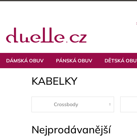
Přejít
na
obsah
DÁMSKÁ OBUV
PÁNSKÁ OBUV
DĚTSKÁ OB
KABELKY
Crossbody
Nejprodávanější