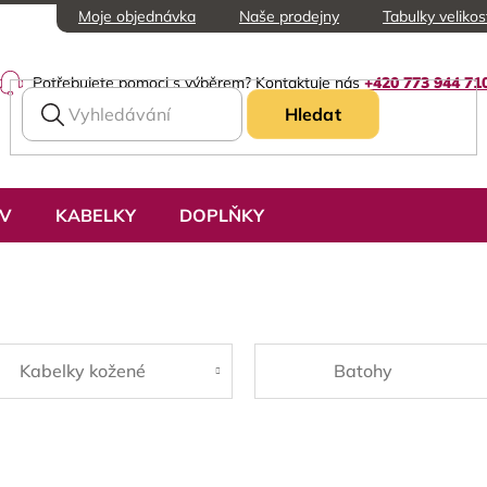
Moje objednávka
Naše prodejny
Tabulky velikos
Potřebujete pomoci s výběrem? Kontaktuje nás
+420 773 944 71
Hledat
UV
KABELKY
DOPLŇKY
Kabelky kožené
Batohy