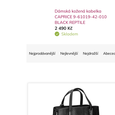
Dámská kožená kabelka
CAPRICE 9-61019-42-010
BLACK REPTILE
2 490 Kč
Skladem
Ř
Nejprodávanější
Nejlevnější
Nejdražší
Abece
a
z
e
V
n
ý
í
p
p
i