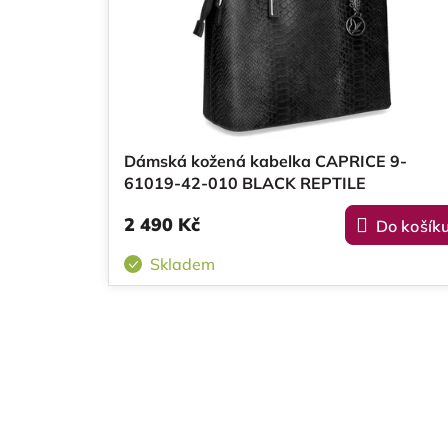
r
s
o
p
d
r
u
o
k
Dámská kožená kabelka CAPRICE 9-
d
t
61019-42-010 BLACK REPTILE
u
ů
2 490 Kč
Do košík
k
Skladem
t
ů