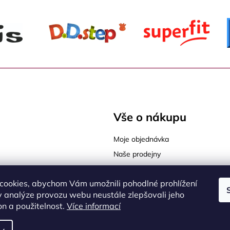
c
í
p
r
v
k
y
v
ý
Vše o nákupu
p
i
Moje objednávka
s
u
Naše prodejny
Tabulky velikostí
cookies, abychom Vám umožnili pohodlné prohlížení
Jak vybrat správnou velikost
sy Praha 9
 analýze provozu webu neustále zlepšovali jeho
Jak vybrat správnou obuv
on a použitelnost.
Více informací