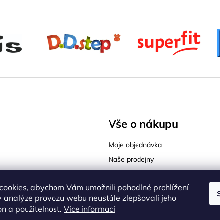
Vše o nákupu
Moje objednávka
Naše prodejny
Tabulky velikostí
cookies, abychom Vám umožnili pohodlné prohlížení
Jak vybrat správnou velikost
sy Praha 9
 analýze provozu webu neustále zlepšovali jeho
Jak vybrat správnou obuv
on a použitelnost.
Více informací