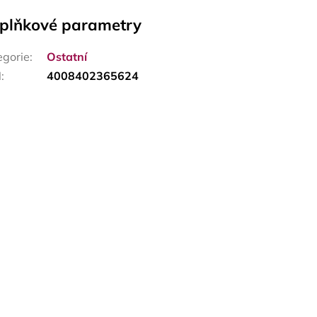
plňkové parametry
egorie
:
Ostatní
N
:
4008402365624