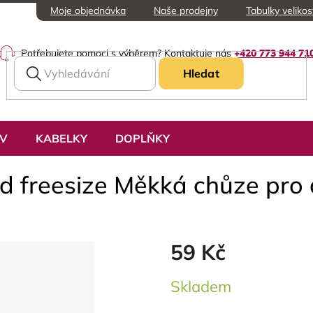
Moje objednávka
Naše prodejny
Tabulky velikos
Potřebujete pomoci s výběrem? Kontaktuje nás
+420 773 944 71
Hledat
UV
KABELKY
DOPLŇKY
d freesize Měkká chůze pro 
59 Kč
Měrná
Skladem
cena: