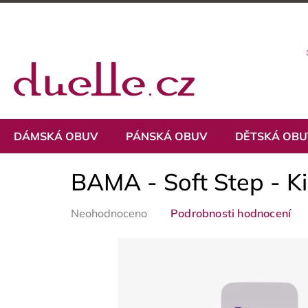
Přejít
na
obsah
DÁMSKÁ OBUV
PÁNSKÁ OBUV
DĚTSKÁ OB
BAMA - Soft Step - Ki
Průměrné
Neohodnoceno
Podrobnosti hodnocení
hodnocení
produktu
je
0,0
z
5