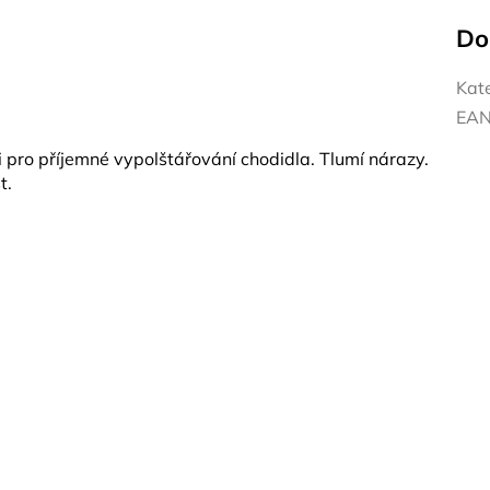
Do
Kat
EA
 pro příjemné vypolštářování chodidla. Tlumí nárazy.
st.