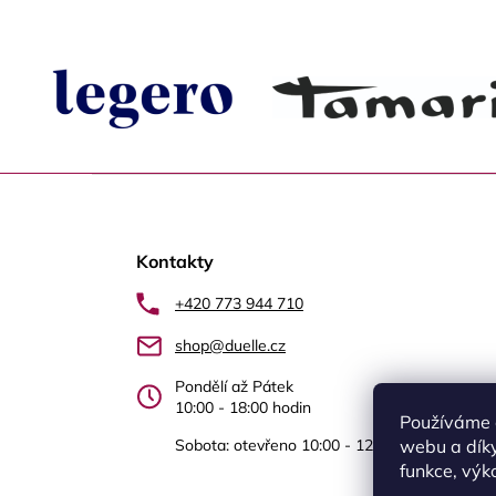
Z
á
Kontakty
p
a
+420 773 944 710
t
shop@duelle.cz
í
Pondělí až Pátek
10:00 - 18:00 hodin
Používáme 
Sobota: otevřeno 10:00 - 12.00 Újezd nad Le
webu a díky
funkce, výk