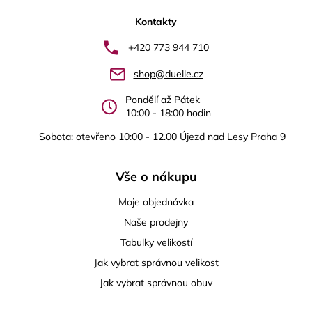
á
p
Kontakty
a
+420 773 944 710
t
shop@duelle.cz
í
Pondělí až Pátek
10:00 - 18:00 hodin
Sobota: otevřeno 10:00 - 12.00 Újezd nad Lesy Praha 9
Vše o nákupu
Moje objednávka
Naše prodejny
Tabulky velikostí
Jak vybrat správnou velikost
Jak vybrat správnou obuv