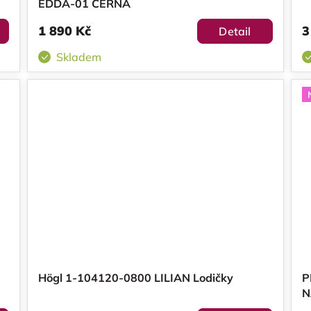
EDDA-01 ČERNÁ
1 890 Kč
3
Detail
Skladem
Högl 1-104120-0800 LILIAN Lodičky
P
N