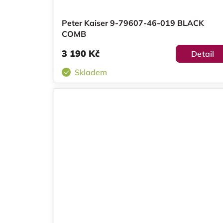
o
k
Peter Kaiser 9-79607-46-019 BLACK
d
t
COMB
u
ů
3 190 Kč
Detail
k
Skladem
t
ů