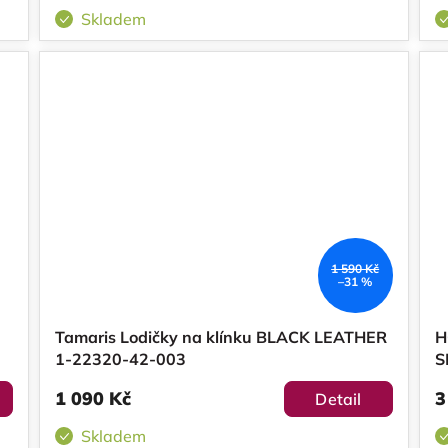
Skladem
1 590 Kč
–31 %
Tamaris Lodičky na klínku BLACK LEATHER
H
1-22320-42-003
S
1 090 Kč
3
Detail
Skladem