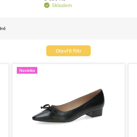
Skladem
dně
Otevřít filtr
Novinka