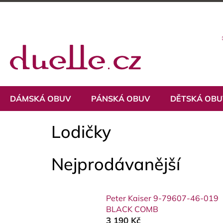
Přejít
na
obsah
DÁMSKÁ OBUV
PÁNSKÁ OBUV
DĚTSKÁ OB
Lodičky
Nejprodávanější
Peter Kaiser 9-79607-46-019
BLACK COMB
3 190 Kč