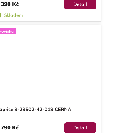
 390 Kč
Detail
Skladem
Novinka
aprice 9-29502-42-019 ČERNÁ
 790 Kč
Detail