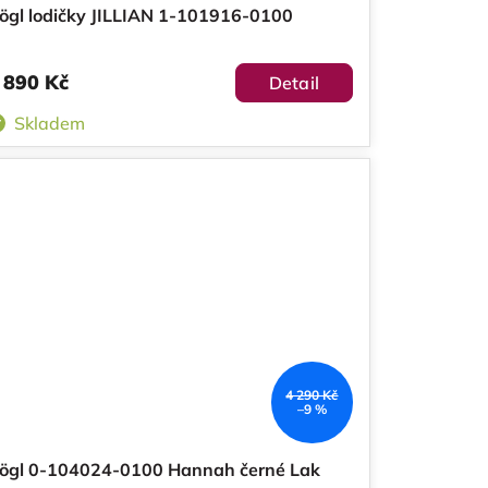
ögl lodičky JILLIAN 1-101916-0100
 890 Kč
Detail
Skladem
4 290 Kč
–9 %
ögl 0-104024-0100 Hannah černé Lak