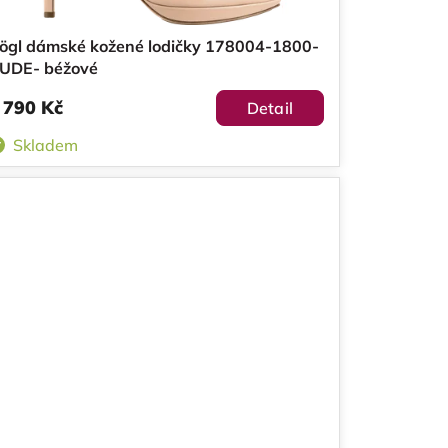
ögl dámské kožené lodičky 178004-1800-
UDE- béžové
 790 Kč
Detail
Skladem