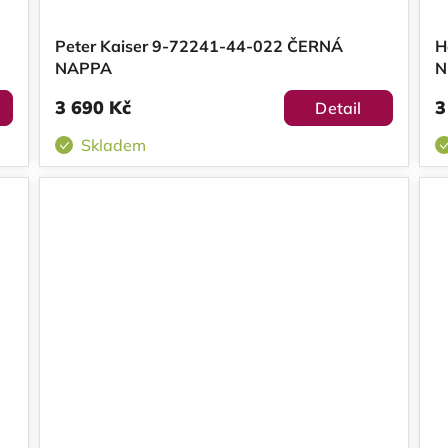
Peter Kaiser 9-72241-44-022 ČERNÁ
H
NAPPA
N
3 690 Kč
3
Detail
Skladem