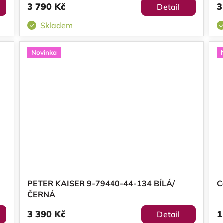
3 790 Kč
3
Detail
Skladem
Novinka
PETER KAISER 9-79440-44-134 BÍLÁ/
C
ČERNÁ
3 390 Kč
1
Detail