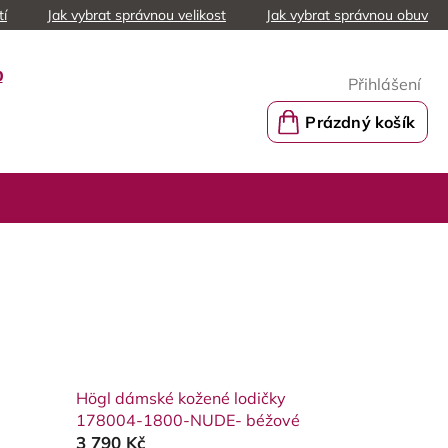
tí
Jak vybrat správnou velikost
Jak vybrat správnou obuv
0
Přihlášení
Prázdný košík
Nákupní
košík
Högl dámské kožené lodičky
178004-1800-NUDE- béžové
3 790 Kč