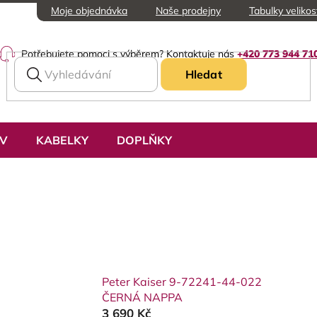
Moje objednávka
Naše prodejny
Tabulky velikos
Potřebujete pomoci s výběrem? Kontaktuje nás
+420 773 944 71
Hledat
UV
KABELKY
DOPLŇKY
Peter Kaiser 9-72241-44-022
ČERNÁ NAPPA
3 690 Kč