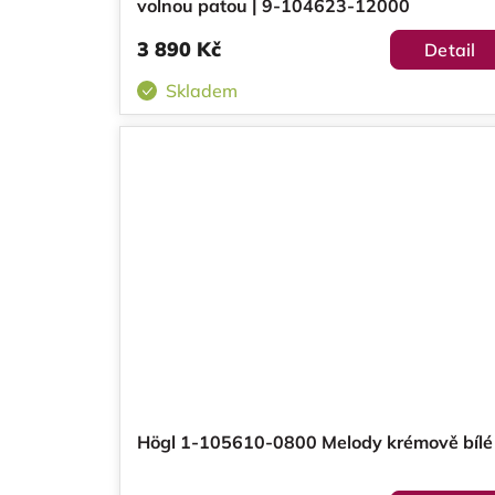
volnou patou | 9-104623-12000
3 890 Kč
Detail
Skladem
Högl 1-105610-0800 Melody krémově bílé