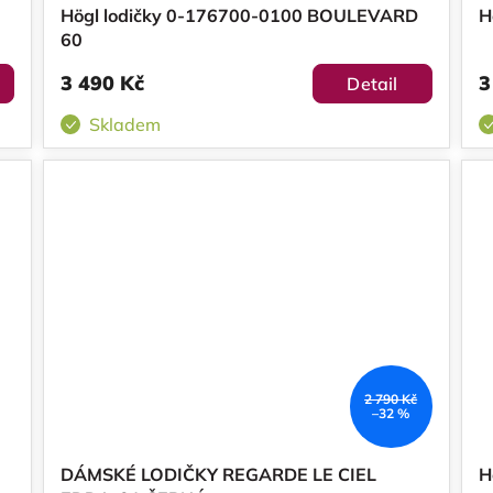
Högl lodičky 0-176700-0100 BOULEVARD
H
60
3 490 Kč
3
Detail
Skladem
2 790 Kč
–32 %
DÁMSKÉ LODIČKY REGARDE LE CIEL
H