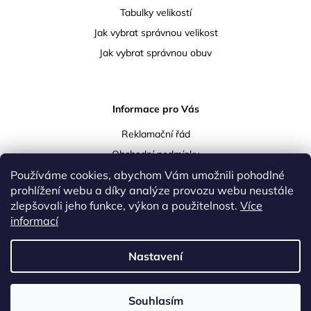
Tabulky velikostí
Jak vybrat správnou velikost
Jak vybrat správnou obuv
Informace pro Vás
Reklamační řád
Obchodní podmínky
Podmínky ochrany osobních údajů
Používáme cookies, abychom Vám umožnili pohodlné
prohlížení webu a díky analýze provozu webu neustále
Doprava a platba
zlepšovali jeho funkce, výkon a použitelnost.
Více
Vrácení a reklamace zboží
informací
Kontakty
Nastavení
Upravil
Lukáš Koula
|
Vytvořil Shoptet
Souhlasím