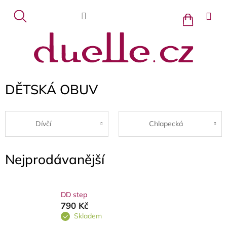
Přejít
na
Nákupní
košík
obsah
DĚTSKÁ OBUV
Dívčí
Chlapecká
Nejprodávanější
DD step
790 Kč
Skladem