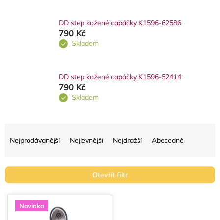
DD step kožené capáčky K1596-62586
790 Kč
Skladem
DD step kožené capáčky K1596-52414
790 Kč
Skladem
Ř
a
Nejprodávanější
Nejlevnější
Nejdražší
Abecedně
z
e
Otevřít filtr
n
í
V
Novinka
p
ý