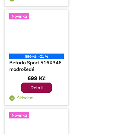
Novinka
890 Kč
–21 %
Befado Sport 516X346
modrošedé
699 Kč
Detail
Skladem
Novinka