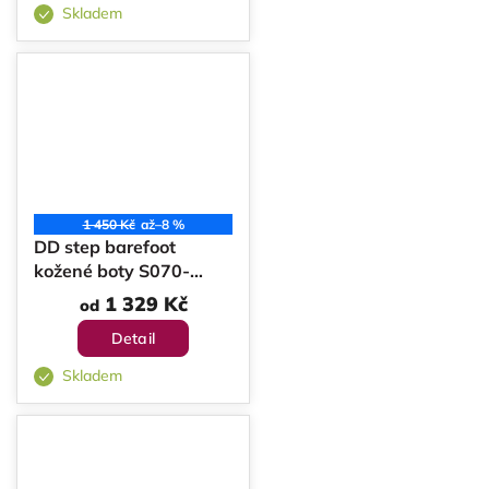
Skladem
1 450 Kč
až
–8 %
DD step barefoot
kožené boty S070-
62594B
1 329 Kč
od
Detail
Skladem