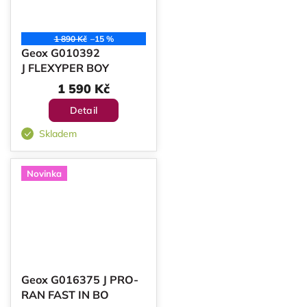
1 890 Kč
–15 %
Geox G010392
J FLEXYPER BOY
1 590 Kč
Detail
Skladem
Novinka
Geox G016375 J PRO-
RAN FAST IN BO