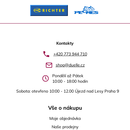
p
i
s
u
Z
á
p
Kontakty
a
+420 773 944 710
t
shop@duelle.cz
í
Pondělí až Pátek
10:00 - 18:00 hodin
Sobota: otevřeno 10:00 - 12.00 Újezd nad Lesy Praha 9
Vše o nákupu
Moje objednávka
Naše prodejny