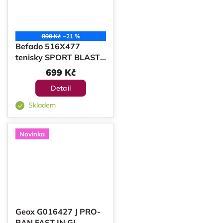
890 Kč
–21 %
Befado 516X477
tenisky SPORT BLAST
tm. růžové
699 Kč
Detail
Skladem
Novinka
Geox G016427 J PRO-
RAN FAST IN GI