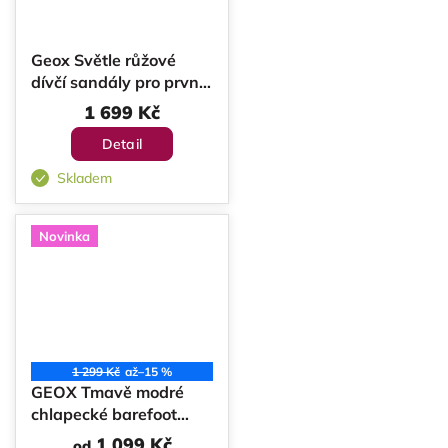
Geox Světle růžové
dívčí sandály pro první
kroky Sandal Macchia
1 699 Kč
Detail
Skladem
Novinka
1 299 Kč
až
–15 %
GEOX Tmavě modré
chlapecké barefoot
tenisky Steppieup
1 099 Kč
od