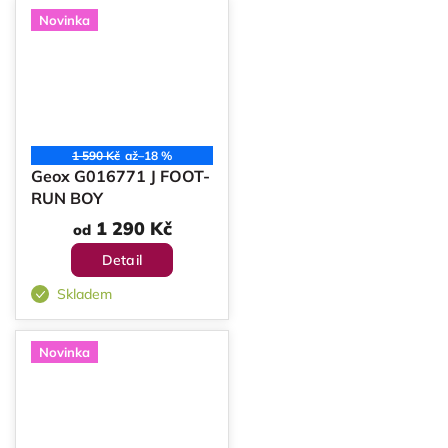
Novinka
1 590 Kč
až
–18 %
Geox G016771 J FOOT-
RUN BOY
1 290 Kč
od
Detail
Skladem
Novinka