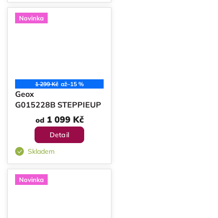
Novinka
1 299 Kč
až
–15 %
Geox
G015228B STEPPIEUP GIRL
1 099 Kč
od
Detail
Skladem
Novinka