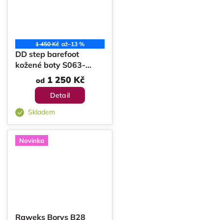
1 450 Kč
až
–13 %
DD step barefoot
kožené boty S063-
62900
1 250 Kč
od
Detail
Skladem
Novinka
Raweks Borys B28