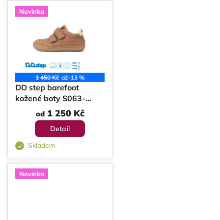
Novinka
1 450 Kč
až
–13 %
DD step barefoot
kožené boty S063-
62900
1 250 Kč
od
Detail
Skladem
Novinka