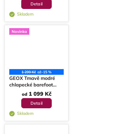
Detail
Skladem
Novinka
1 299 Kč
až
–15 %
GEOX Tmavě modré
chlapecké barefoot
tenisky Steppieup
1 099 Kč
od
Detail
Skladem