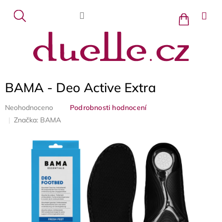
Přejít
na
Nákupní
košík
obsah
BAMA - Deo Active Extra
Průměrné
Neohodnoceno
Podrobnosti hodnocení
hodnocení
Značka:
BAMA
produktu
je
0,0
z
5
hvězdiček.