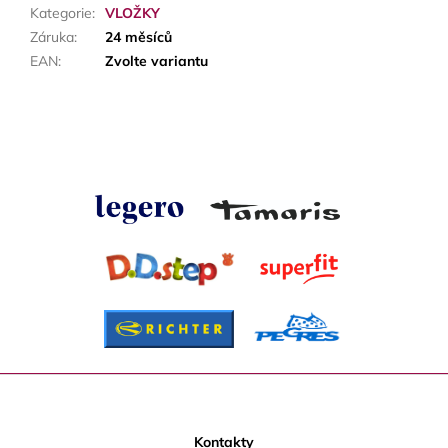
Kategorie
:
VLOŽKY
Záruka
:
24 měsíců
EAN
:
Zvolte variantu
Z
á
p
Kontakty