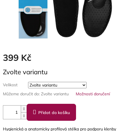
399 Kč
Měrná
Zvolte variantu
cena:
Velikost
Můžeme doručit do:
Zvolte variantu
Možnosti doručení
Přidat do košíku
Hygienická a anatomicky profilová stélka pro podporu klenby