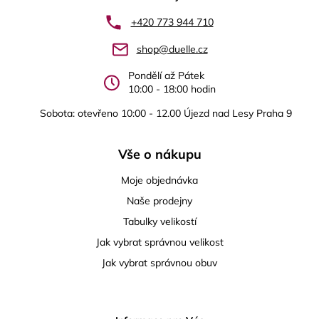
a
+420 773 944 710
t
shop@duelle.cz
í
Pondělí až Pátek
10:00 - 18:00 hodin
Sobota: otevřeno 10:00 - 12.00 Újezd nad Lesy Praha 9
Vše o nákupu
Moje objednávka
Naše prodejny
Tabulky velikostí
Jak vybrat správnou velikost
Jak vybrat správnou obuv