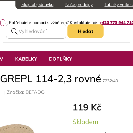
Moje objednávka
Naše prodejny
Tabulky velikos
Potřebujete pomoci s výběrem? Kontaktuje nás
+420 773 944 71
Hledat
UV
KABELKY
DOPLŇKY
GREPL 114-2,3 rovné
7232/40
Značka:
BEFADO
119 Kč
Měrná
Skladem
cena: