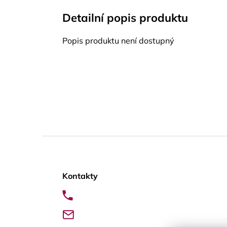
Detailní popis produktu
Popis produktu není dostupný
Z
á
Kontakty
p
a
t