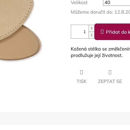
Velikost
Můžeme doručit do:
12.8.2
Přidat do 
Kožená stélka se změkčením
prodlužuje její životnost.
TISK
ZEPTAT SE