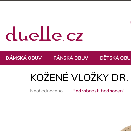
Přejít
na
obsah
DÁMSKÁ OBUV
PÁNSKÁ OBUV
DĚTSKÁ OB
KOŽENÉ VLOŽKY DR. 
Průměrné
Neohodnoceno
Podrobnosti hodnocení
hodnocení
produktu
je
0,0
z
5