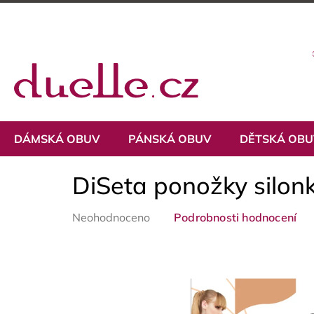
Přejít
na
obsah
DÁMSKÁ OBUV
PÁNSKÁ OBUV
DĚTSKÁ OB
DiSeta ponožky silon
Průměrné
Neohodnoceno
Podrobnosti hodnocení
hodnocení
produktu
je
0,0
z
5