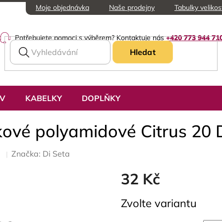
Moje objednávka
Naše prodejny
Tabulky velikos
Potřebujete pomoci s výběrem? Kontaktuje nás
+420 773 944 71
Hledat
UV
KABELKY
DOPLŇKY
kové polyamidové Citrus 20
Značka:
Di Seta
32 Kč
Měrná
Zvolte variantu
cena: