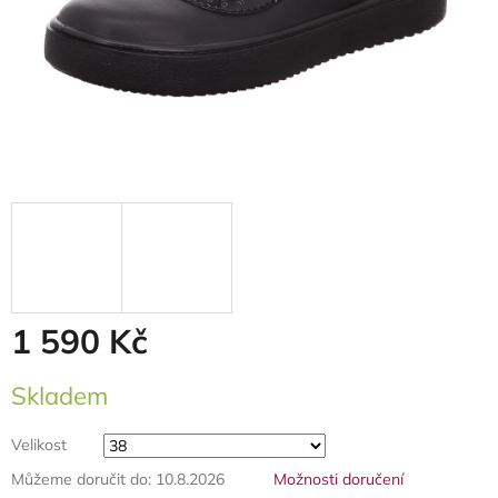
1 590 Kč
Měrná
Skladem
cena:
Velikost
Můžeme doručit do:
10.8.2026
Možnosti doručení