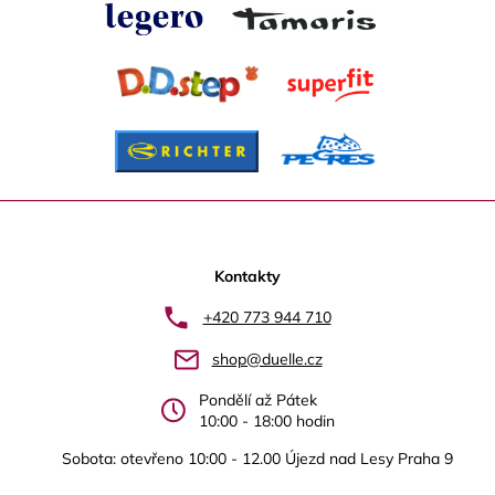
Z
á
p
Kontakty
a
+420 773 944 710
t
shop@duelle.cz
í
Pondělí až Pátek
10:00 - 18:00 hodin
Sobota: otevřeno 10:00 - 12.00 Újezd nad Lesy Praha 9