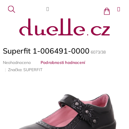
Přejít
na
Nákupní
košík
obsah
Superfit 1-006491-0000
6073/38
Průměrné
Neohodnoceno
Podrobnosti hodnocení
hodnocení
Značka:
SUPERFIT
produktu
je
0,0
z
5
hvězdiček.