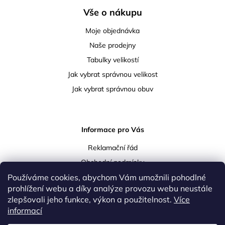
Vše o nákupu
Moje objednávka
Naše prodejny
Tabulky velikostí
Jak vybrat správnou velikost
Jak vybrat správnou obuv
Informace pro Vás
Reklamační řád
Obchodní podmínky
Podmínky ochrany osobních údajů
Používáme cookies, abychom Vám umožnili pohodlné
prohlížení webu a díky analýze provozu webu neustále
Doprava a platba
zlepšovali jeho funkce, výkon a použitelnost.
Více
Vrácení a reklamace zboží
informací
Kontakty