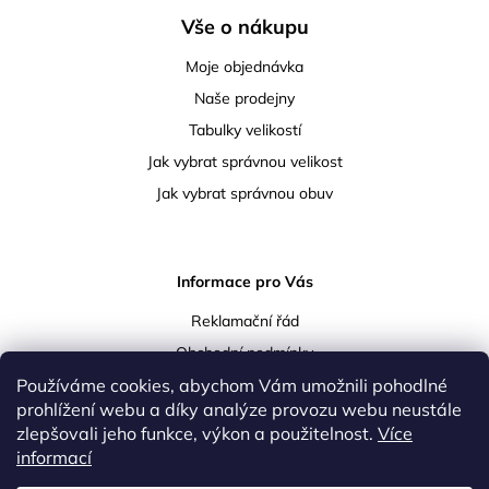
Vše o nákupu
Moje objednávka
Naše prodejny
Tabulky velikostí
Jak vybrat správnou velikost
Jak vybrat správnou obuv
Informace pro Vás
Reklamační řád
Obchodní podmínky
Podmínky ochrany osobních údajů
Používáme cookies, abychom Vám umožnili pohodlné
prohlížení webu a díky analýze provozu webu neustále
Doprava a platba
zlepšovali jeho funkce, výkon a použitelnost.
Více
Vrácení a reklamace zboží
informací
Kontakty