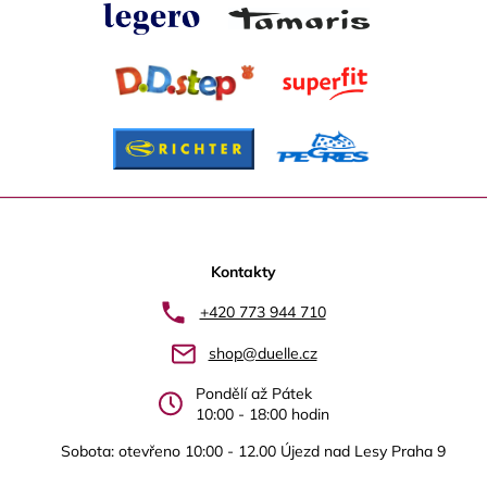
Z
á
p
Kontakty
a
+420 773 944 710
t
shop@duelle.cz
í
Pondělí až Pátek
10:00 - 18:00 hodin
Sobota: otevřeno 10:00 - 12.00 Újezd nad Lesy Praha 9