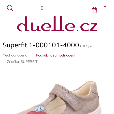
Přejít
na
Nákupní
košík
obsah
Superfit 1-000101-4000
6109/28
Průměrné
Neohodnoceno
Podrobnosti hodnocení
hodnocení
Značka:
SUPERFIT
produktu
je
0,0
z
5
hvězdiček.