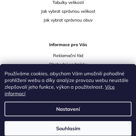
Tabulky velikostí
Jak vybrat správnou velikost
Jak vybrat správnou obuv
Informace pro Vás
Reklamační řád
Obchodní podmínky
Používáme cookies, abychom Vám umožnili pohodlné
Podmínky ochrany osobních údajů
prohlížení webu a díky analýze provozu webu neustále
Doprava a platba
zlepšovali jeho funkce, výkon a použitelnost.
Více
Vrácení a reklamace zboží
informací
Kontakty
Nastavení
Upravil
Lukáš Koula
|
Vytvořil Shoptet
Souhlasím