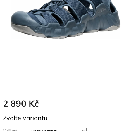
2 890 Kč
Měrná
Zvolte variantu
cena:
Velikost