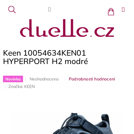
Přejít
na
Nákupní
košík
obsah
Keen 10054634KEN01
HYPERPORT H2 modré
Průměrné
Neohodnoceno
Podrobnosti hodnocení
Novinka
hodnocení
Značka:
KEEN
produktu
je
0,0
z
5
hvězdiček.