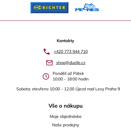
Z
á
p
Kontakty
a
+420 773 944 710
t
shop@duelle.cz
í
Pondělí až Pátek
10:00 - 18:00 hodin
Sobota: otevřeno 10:00 - 12.00 Újezd nad Lesy Praha 9
Vše o nákupu
Moje objednávka
Naše prodejny