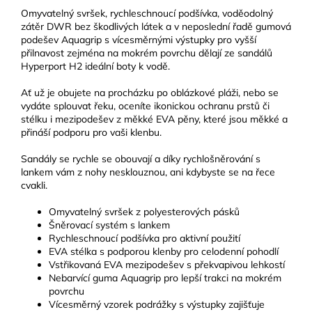
Omyvatelný svršek, rychleschnoucí podšívka, voděodolný
zátěr DWR bez škodlivých látek a v neposlední řadě gumová
podešev Aquagrip s vícesměrnými výstupky pro vyšší
přilnavost zejména na mokrém povrchu dělají ze sandálů
Hyperport H2 ideální boty k vodě.
Ať už je obujete na procházku po oblázkové pláži, nebo se
vydáte splouvat řeku, oceníte ikonickou ochranu prstů či
stélku i mezipodešev z měkké EVA pěny, které jsou měkké a
přináší podporu pro vaši klenbu.
Sandály se rychle se obouvají a díky rychlošněrování s
lankem vám z nohy nesklouznou, ani kdybyste se na řece
cvakli.
Omyvatelný svršek z polyesterových pásků
Šněrovací systém s lankem
Rychleschnoucí podšívka pro aktivní použití
EVA stélka s podporou klenby pro celodenní pohodlí
Vstřikovaná EVA mezipodešev s překvapivou lehkostí
Nebarvící guma Aquagrip pro lepší trakci na mokrém
povrchu
Vícesměrný vzorek podrážky s výstupky zajišťuje