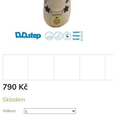
790 Kč
Měrná
Skladem
cena:
Velikost