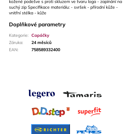
kožené podešve s proti skluzem ve tvaru loga - zapínání na
suchý zip Specifikace materiálu: - svršek - přírodní kůže -
vnitřní stélka - kůže
Doplňkové parametry
Kategorie
:
Capáčky
Záruka
:
24 měsíců
EAN
:
758589332400