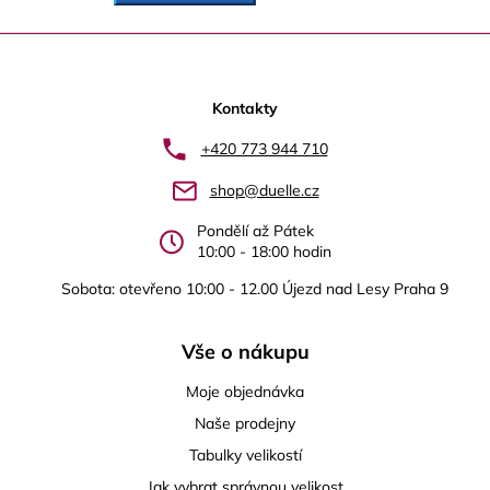
Z
á
p
Kontakty
a
+420 773 944 710
t
shop@duelle.cz
í
Pondělí až Pátek
10:00 - 18:00 hodin
Sobota: otevřeno 10:00 - 12.00 Újezd nad Lesy Praha 9
Vše o nákupu
Moje objednávka
Naše prodejny
Tabulky velikostí
Jak vybrat správnou velikost