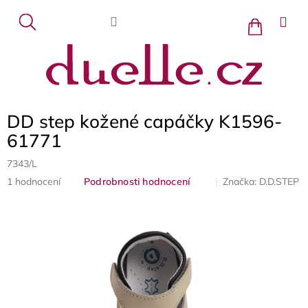
Přejít
na
Nákupní
košík
obsah
DD step kožené capáčky K1596-
61771
7343/L
Průměrné
Značka:
D.D.STEP
1 hodnocení
Podrobnosti hodnocení
hodnocení
produktu
je
5,0
z
5
hvězdiček.