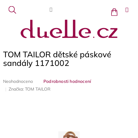
Přejít
na
Nákupní
košík
obsah
TOM TAILOR dětské páskové
sandály 1171002
Průměrné
Neohodnoceno
Podrobnosti hodnocení
hodnocení
Značka:
TOM TAILOR
produktu
je
0,0
z
5
hvězdiček.