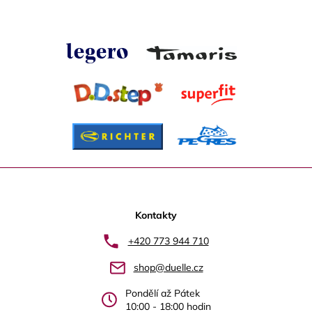
Z
á
p
Kontakty
a
+420 773 944 710
t
shop@duelle.cz
í
Pondělí až Pátek
10:00 - 18:00 hodin