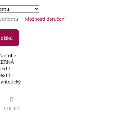
variantu
Možnosti doručení
košíku
Pantofle
ČERNÁ
extil
extil
Syntetický
SDÍLET