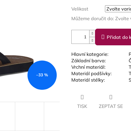
Velikost
Můžeme doručit do:
Zvolte 
Přidat do 
Hlavní kategorie:
Základní barva:
Vrchní materiál:
T
Materiál podšívky:
T
–33 %
Materiál stélky:
TISK
ZEPTAT SE