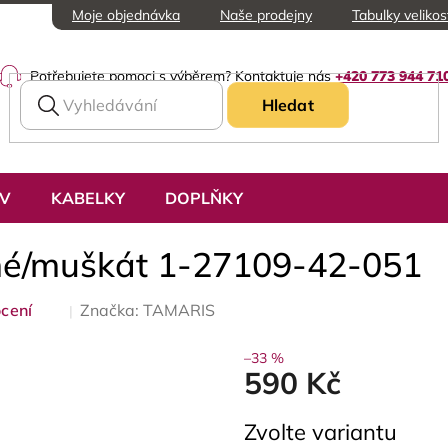
Moje objednávka
Naše prodejny
Tabulky velikos
Potřebujete pomoci s výběrem? Kontaktuje nás
+420 773 944 71
Hledat
UV
KABELKY
DOPLŇKY
rné/muškát 1-27109-42-051
cení
Značka:
TAMARIS
–33 %
590 Kč
Měrná
Zvolte variantu
cena: