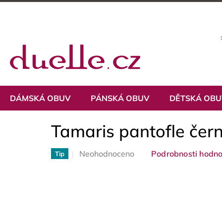
Přejít
na
obsah
DÁMSKÁ OBUV
PÁNSKÁ OBUV
DĚTSKÁ OB
Tamaris pantofle če
Průměrné
Neohodnoceno
Podrobnosti hodno
Tip
hodnocení
produktu
je
0,0
z
5