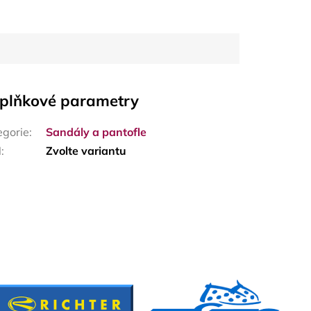
plňkové parametry
egorie
:
Sandály a pantofle
N
:
Zvolte variantu