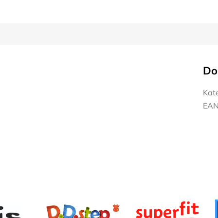
Do
Kat
EA