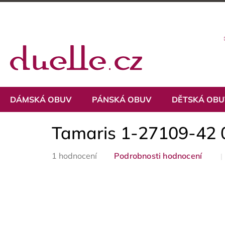
Přejít
na
obsah
DÁMSKÁ OBUV
PÁNSKÁ OBUV
DĚTSKÁ OB
Tamaris 1-27109-42 
Průměrné
1 hodnocení
Podrobnosti hodnocení
hodnocení
produktu
je
5,0
z
5