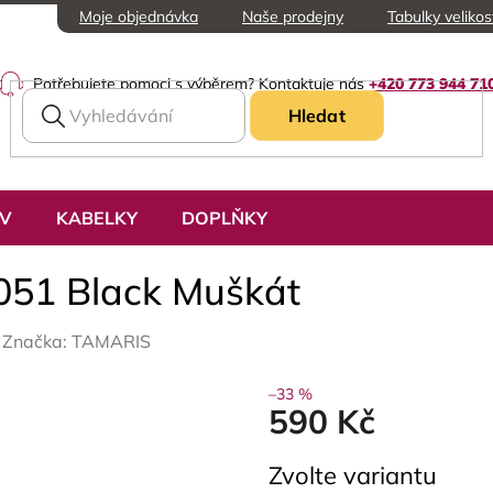
Moje objednávka
Naše prodejny
Tabulky velikos
Potřebujete pomoci s výběrem? Kontaktuje nás
+420 773 944 71
Hledat
UV
KABELKY
DOPLŇKY
051 Black Muškát
Značka:
TAMARIS
–33 %
590 Kč
Měrná
Zvolte variantu
cena: