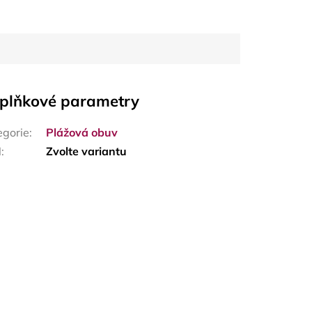
plňkové parametry
egorie
:
Plážová obuv
N
:
Zvolte variantu