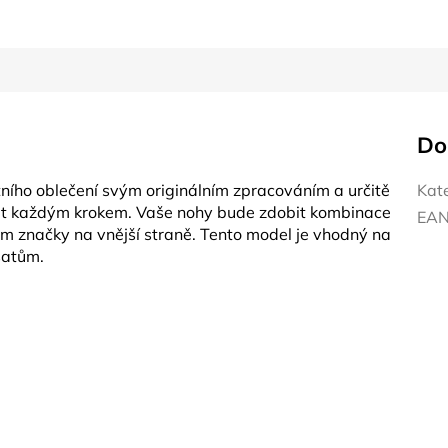
Do
ního oblečení svým originálním zpracováním a určitě
Kat
zet každým krokem. Vaše nohy bude zdobit kombinace
EA
 značky na vnější straně. Tento model je vhodný na
šatům.