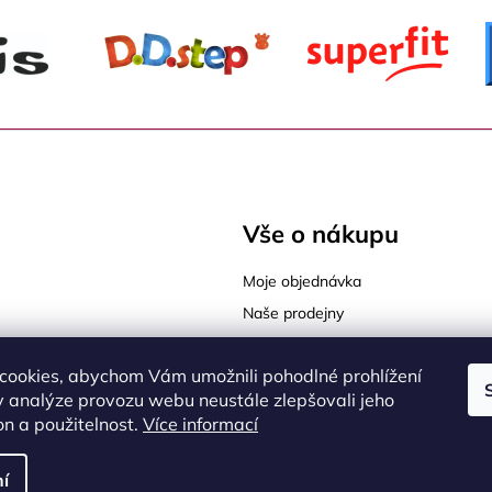
Vše o nákupu
Moje objednávka
Naše prodejny
Tabulky velikostí
cookies, abychom Vám umožnili pohodlné prohlížení
Jak vybrat správnou velikost
sy Praha 9
 analýze provozu webu neustále zlepšovali jeho
Jak vybrat správnou obuv
on a použitelnost.
Více informací
í