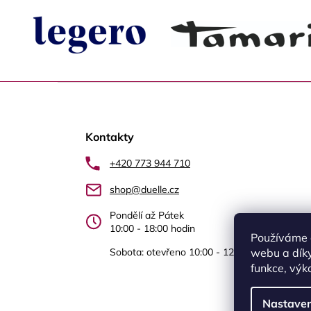
Z
á
Kontakty
p
a
+420 773 944 710
t
shop@duelle.cz
í
Pondělí až Pátek
10:00 - 18:00 hodin
Používáme 
Sobota: otevřeno 10:00 - 12.00 Újezd nad Le
webu a díky
funkce, výk
Nastaven