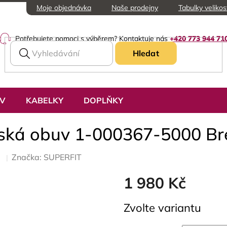
Moje objednávka
Naše prodejny
Tabulky velikos
Potřebujete pomoci s výběrem? Kontaktuje nás
+420 773 944 71
Hledat
UV
KABELKY
DOPLŇKY
ětská obuv 1-000367-5000 B
Značka:
SUPERFIT
1 980 Kč
Měrná
Zvolte variantu
cena: