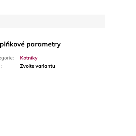
plňkové parametry
egorie
:
Kotníky
N
:
Zvolte variantu