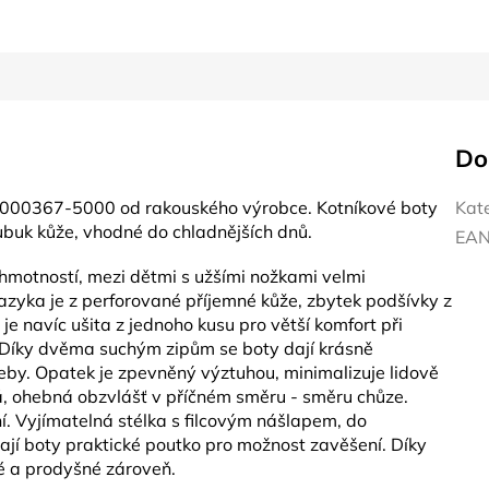
Do
1-000367-5000 od rakouského výrobce.
Kotníkové boty
Kat
Nubuk kůže, vhodné do chladnějších dnů.
EA
hmotností, mezi dětmi s užšími nožkami velmi
jazyka je z perforované příjemné kůže, zbytek podšívky z
 je navíc ušita z jednoho kusu pro větší komfort při
. Díky dvěma suchým zipům se boty dají krásně
řeby. Opatek je zpevněný výztuhou, minimalizuje lidově
á, ohebná obzvlášť v příčném směru - směru chůze.
ní. Vyjímatelná stélka s filcovým nášlapem, do
mají boty praktické poutko pro možnost zavěšení. Díky
 a prodyšné zároveň.