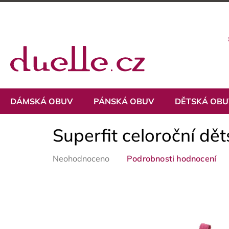
Přejít
na
obsah
DÁMSKÁ OBUV
PÁNSKÁ OBUV
DĚTSKÁ OB
Superfit celoroční d
Průměrné
Neohodnoceno
Podrobnosti hodnocení
hodnocení
produktu
je
0,0
z
5