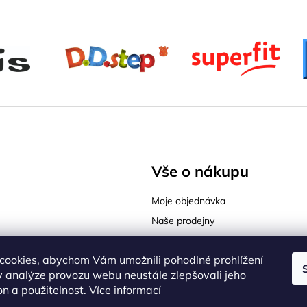
Vše o nákupu
Moje objednávka
Naše prodejny
Tabulky velikostí
cookies, abychom Vám umožnili pohodlné prohlížení
Jak vybrat správnou velikost
sy Praha 9
 analýze provozu webu neustále zlepšovali jeho
Jak vybrat správnou obuv
on a použitelnost.
Více informací