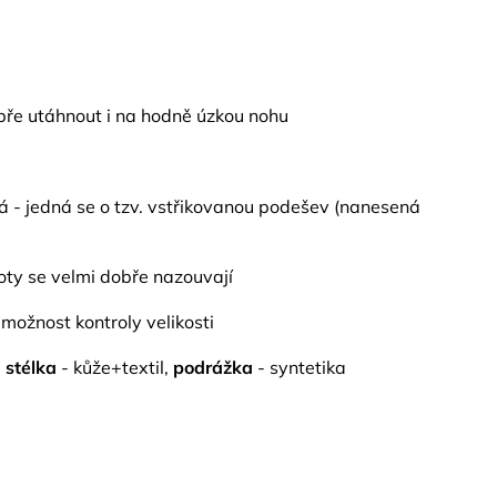
obře utáhnout i na hodně úzkou nohu
- jedná se o tzv. vstřikovanou podešev (nanesená
boty se velmi dobře nazouvají
možnost kontroly velikosti
 stélka
- kůže+textil,
podrážka
- syntetika