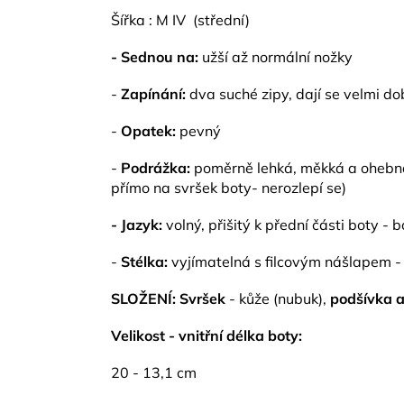
Šířka : M IV (střední)
- Sednou na:
užší až normální nožky
-
Zapínání:
dva suché zipy, dají se velmi d
-
Opatek:
pevný
-
Podrážka:
poměrně lehká, měkká a ohebná 
přímo na svršek boty- nerozlepí se)
- Jazyk:
volný, přišitý k přední části boty - 
-
Stélka:
vyjímatelná s filcovým nášlapem - 
SLOŽENÍ: Svršek
- kůže (nubuk),
podšívka a
Velikost - vnitřní délka boty:
20 - 13,1 cm