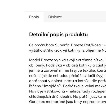
Popis
Diskuze
Detailní popis produktu
Celoroční boty Superfit Breeze Rot/Rosa 
vyššího střihu (zakryjí kotníky) z příjemné 
Model Breeze vyniká svoji extrémně nízkou 
oblíbený.
Podšívka v oblasti kotníku a část 
jemné a zároveň mírně hřejivé textilie, která
nošení (nikde nebudou překážet/tlačit švy)
dotáhnout v oblasti nártu a kotníku dle pot
řečeno "šmajdání". Podrážka je velmi měkk
Navíc je vstřikovaná - nehrozí tedy rozlepe
chladnějších dnů ideální. Na patě i jazyku 
Gore-tex membráně jsou boty nepromokavé