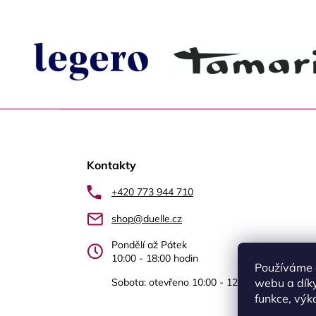
Z
á
Kontakty
p
a
+420 773 944 710
t
shop@duelle.cz
í
Pondělí až Pátek
10:00 - 18:00 hodin
Používáme 
Sobota: otevřeno 10:00 - 12.00 Újezd nad Le
webu a díky
funkce, výk