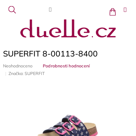
Přejít
na
Nákupní
košík
obsah
SUPERFIT 8-00113-8400
Průměrné
Neohodnoceno
Podrobnosti hodnocení
hodnocení
Značka:
SUPERFIT
produktu
je
0,0
z
5
hvězdiček.