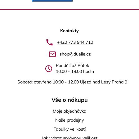
Z
á
p
Kontakty
a
+420 773 944 710
t
shop@duelle.cz
í
Pondělí až Pátek
10:00 - 18:00 hodin
Sobota: otevřeno 10:00 - 12.00 Újezd nad Lesy Praha 9
Vše o nákupu
Moje objednávka
Naše prodejny
Tabulky velikostí
Jak vybrat správnou velikost