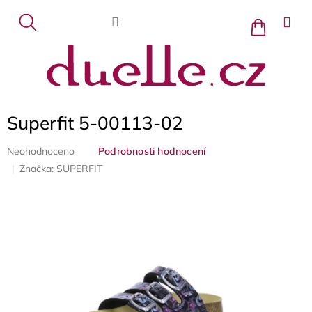
Přejít
na
Nákupní
košík
obsah
Superfit 5-00113-02
Průměrné
Neohodnoceno
Podrobnosti hodnocení
hodnocení
Značka:
SUPERFIT
produktu
je
0,0
z
5
hvězdiček.