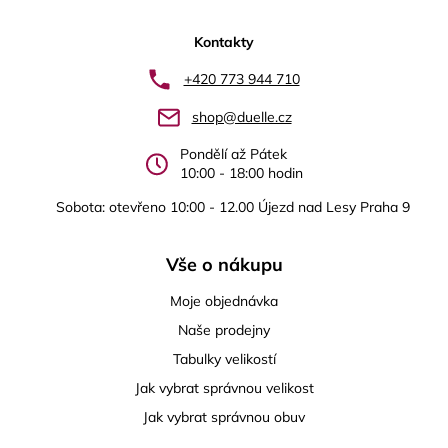
á
p
Kontakty
a
+420 773 944 710
t
shop@duelle.cz
í
Pondělí až Pátek
10:00 - 18:00 hodin
Sobota: otevřeno 10:00 - 12.00 Újezd nad Lesy Praha 9
Vše o nákupu
Moje objednávka
Naše prodejny
Tabulky velikostí
Jak vybrat správnou velikost
Jak vybrat správnou obuv