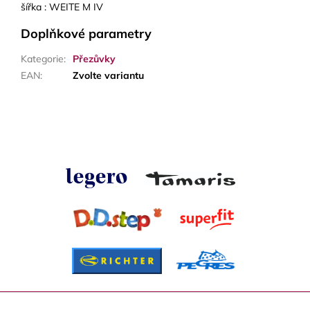
šířka : WEITE M IV
Doplňkové parametry
Kategorie
:
Přezůvky
EAN
:
Zvolte variantu
Z