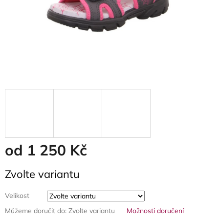
od
1 250 Kč
Měrná
Zvolte variantu
cena:
Velikost
Můžeme doručit do:
Zvolte variantu
Možnosti doručení