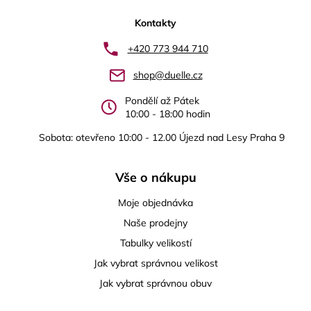
á
p
Kontakty
a
+420 773 944 710
t
shop@duelle.cz
í
Pondělí až Pátek
10:00 - 18:00 hodin
Sobota: otevřeno 10:00 - 12.00 Újezd nad Lesy Praha 9
Vše o nákupu
Moje objednávka
Naše prodejny
Tabulky velikostí
Jak vybrat správnou velikost
Jak vybrat správnou obuv