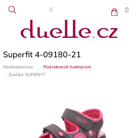
Přejít
na
Nákupní
košík
obsah
Superfit 4-09180-21
Průměrné
Neohodnoceno
Podrobnosti hodnocení
hodnocení
Značka:
SUPERFIT
produktu
je
0,0
z
5
hvězdiček.