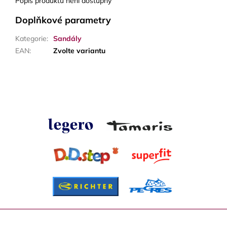
Popis produktu není dostupný
Doplňkové parametry
Kategorie
:
Sandály
EAN
:
Zvolte variantu
Z