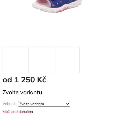
od
1 250 Kč
Měrná
Zvolte variantu
cena:
Velikost
Možnosti doručení