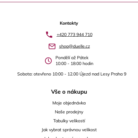
Z
á
p
Kontakty
a
+420 773 944 710
t
shop@duelle.cz
í
Pondělí až Pátek
10:00 - 18:00 hodin
Sobota: otevřeno 10:00 - 12.00 Újezd nad Lesy Praha 9
Vše o nákupu
Moje objednávka
Naše prodejny
Tabulky velikostí
Jak vybrat správnou velikost