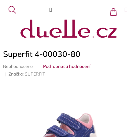
Přejít
na
Nákupní
košík
obsah
Superfit 4-00030-80
Průměrné
Neohodnoceno
Podrobnosti hodnocení
hodnocení
Značka:
SUPERFIT
produktu
je
0,0
z
5
hvězdiček.