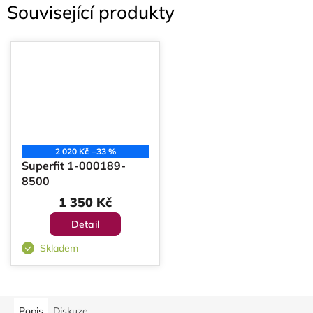
Související produkty
2 020 Kč
–33 %
Superfit 1-000189-
8500
1 350 Kč
Detail
Skladem
Popis
Diskuze