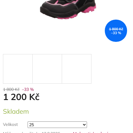
1 800 Kč
–33 %
1 800 Kč
–33 %
1 200 Kč
Měrná
Skladem
cena:
Velikost