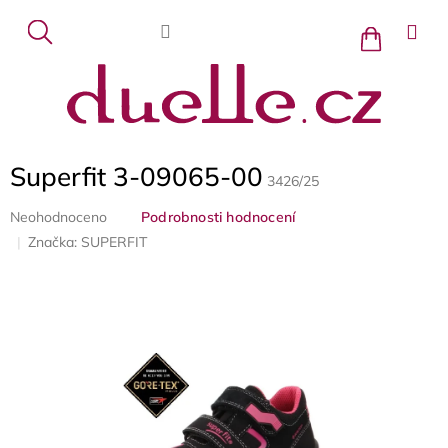
Přejít
na
Nákupní
košík
obsah
Superfit 3-09065-00
3426/25
Průměrné
Neohodnoceno
Podrobnosti hodnocení
hodnocení
Značka:
SUPERFIT
produktu
je
0,0
z
5
hvězdiček.