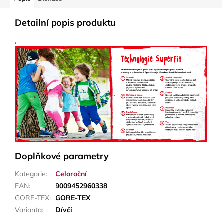
Detailní popis produktu
,
Doplňkové parametry
Kategorie
:
Celoroční
EAN
:
9009452960338
GORE-TEX
:
GORE-TEX
Varianta
:
Dívčí