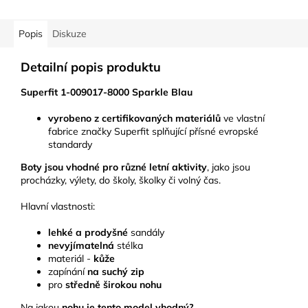
Popis
Diskuze
Detailní popis produktu
Superfit 1-009017-8000 Sparkle Blau
vyrobeno z certifikovaných materiálů
ve vlastní
fabrice značky
Superfit
splňující přísné evropské
standardy
Boty jsou vhodné pro různé letní aktivity
, jako jsou
procházky, výlety, do školy, školky či volný čas.
Hlavní vlastnosti:
lehké a prodyšné
sandály
nevyjímatelná
stélka
materiál -
kůže
zapínání
na suchý zip
pro
středně širokou nohu
Na jakou
nohu je tento model vhodný?