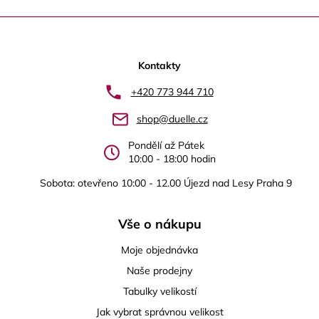
Z
á
p
Kontakty
a
+420 773 944 710
t
shop@duelle.cz
í
Pondělí až Pátek
10:00 - 18:00 hodin
Sobota: otevřeno 10:00 - 12.00 Újezd nad Lesy Praha 9
Vše o nákupu
Moje objednávka
Naše prodejny
Tabulky velikostí
Jak vybrat správnou velikost