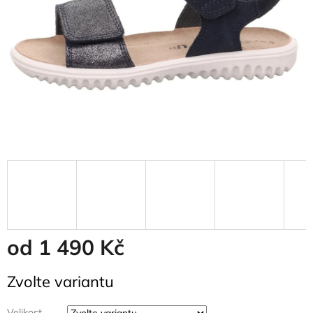
od
1 490 Kč
Měrná
Zvolte variantu
cena:
Velikost