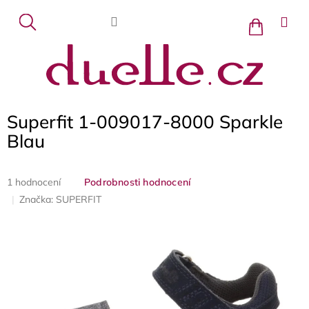
Přejít
na
Nákupní
košík
obsah
Superfit 1-009017-8000 Sparkle
Blau
Průměrné
1 hodnocení
Podrobnosti hodnocení
hodnocení
Značka:
SUPERFIT
produktu
je
5,0
z
5
hvězdiček.