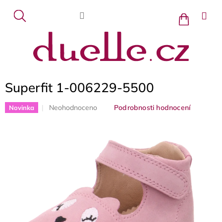
Přejít
na
Nákupní
košík
obsah
Superfit 1-006229-5500
Průměrné
Neohodnoceno
Podrobnosti hodnocení
Novinka
hodnocení
produktu
je
0,0
z
5
hvězdiček.