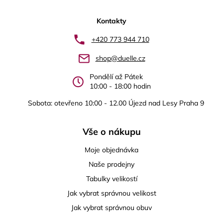
á
p
Kontakty
a
+420 773 944 710
t
shop@duelle.cz
í
Pondělí až Pátek
10:00 - 18:00 hodin
Sobota: otevřeno 10:00 - 12.00 Újezd nad Lesy Praha 9
Vše o nákupu
Moje objednávka
Naše prodejny
Tabulky velikostí
Jak vybrat správnou velikost
Jak vybrat správnou obuv