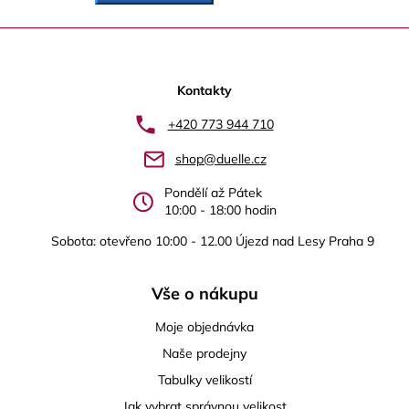
Z
á
p
Kontakty
a
+420 773 944 710
t
shop@duelle.cz
í
Pondělí až Pátek
10:00 - 18:00 hodin
Sobota: otevřeno 10:00 - 12.00 Újezd nad Lesy Praha 9
Vše o nákupu
Moje objednávka
Naše prodejny
Tabulky velikostí
Jak vybrat správnou velikost