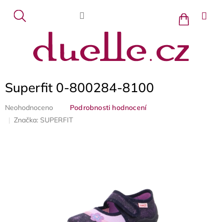
Přejít
na
Nákupní
košík
obsah
Superfit 0-800284-8100
Průměrné
Neohodnoceno
Podrobnosti hodnocení
hodnocení
Značka:
SUPERFIT
produktu
je
0,0
z
5
hvězdiček.