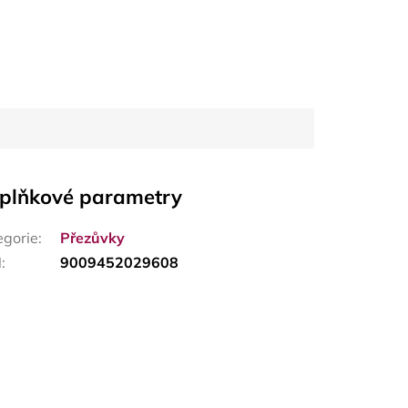
plňkové parametry
egorie
:
Přezůvky
N
:
9009452029608