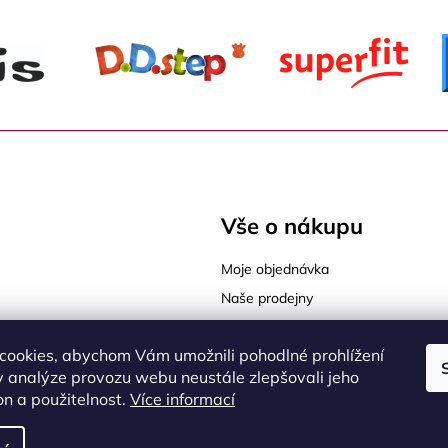
Vše o nákupu
Moje objednávka
Naše prodejny
Tabulky velikostí
cookies, abychom Vám umožnili pohodlné prohlížení
Jak vybrat správnou velikost
 analýze provozu webu neustále zlepšovali jeho
sy Praha 9
Jak vybrat správnou obuv
on a použitelnost.
Více informací