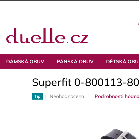
Přejít
na
obsah
DÁMSKÁ OBUV
PÁNSKÁ OBUV
DĚTSKÁ OB
Superfit 0-800113-8
Průměrné
Neohodnoceno
Podrobnosti hodno
Tip
hodnocení
produktu
je
0,0
z
5