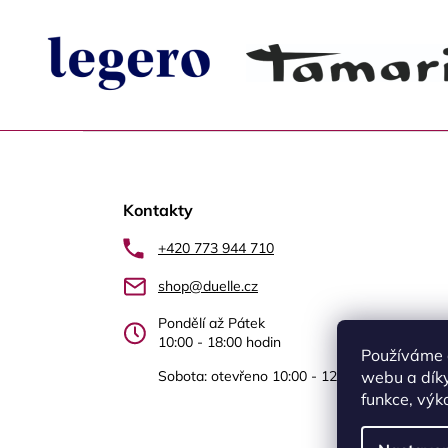
Z
á
Kontakty
p
a
+420 773 944 710
t
shop@duelle.cz
í
Pondělí až Pátek
10:00 - 18:00 hodin
Používáme 
webu a díky
Sobota: otevřeno 10:00 - 12.00 Újezd nad Le
funkce, výk