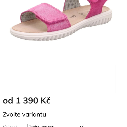
od
1 390 Kč
Měrná
Zvolte variantu
cena:
Velikost