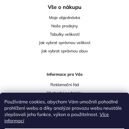
Vše o nákupu
Moje objednávka
Naše prodejny
Tabulky velikostí
Jak vybrat správnou velikost
Jak vybrat správnou obuv
Informace pro Vás
Reklamační řád
Obchodní podmínky
Používáme cookies, abychom Vám umožnili pohodlné
Podmínky ochrany osobních údajů
prohlížení webu a díky analýze provozu webu neustále
Doprava a platba
zlepšovali jeho funkce, výkon a použitelnost.
Více
Vrácení a reklamace zboží
informací
Kontakty