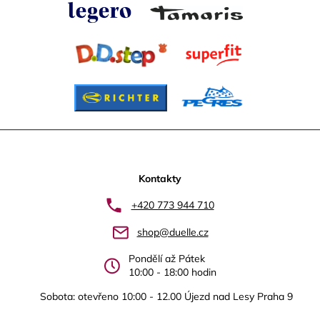
Z
á
p
Kontakty
a
+420 773 944 710
t
shop@duelle.cz
í
Pondělí až Pátek
10:00 - 18:00 hodin
Sobota: otevřeno 10:00 - 12.00 Újezd nad Lesy Praha 9