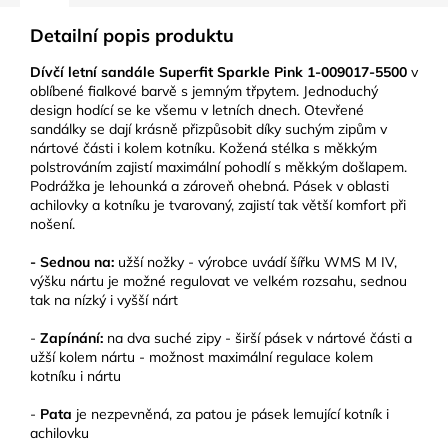
Detailní popis produktu
Dívčí letní sandále Superfit Sparkle Pink 1-009017-5500
v
oblíbené fialkové barvě s jemným třpytem. Jednoduchý
design hodící se ke všemu v letních dnech. Otevřené
sandálky se dají krásně přizpůsobit díky suchým zipům v
nártové části i kolem kotníku. Kožená stélka s měkkým
polstrováním zajistí maximální pohodlí s měkkým došlapem.
Podrážka je lehounká a zároveň ohebná. Pásek v oblasti
achilovky a kotníku je tvarovaný, zajistí tak větší komfort při
nošení.
- Sednou na:
užší nožky - výrobce uvádí šířku WMS M IV,
výšku nártu je možné regulovat ve velkém rozsahu, sednou
tak na nízký i vyšší nárt
-
Zapínání:
na dva suché zipy - širší pásek v nártové části a
užší kolem nártu - možnost maximální regulace kolem
kotníku i nártu
-
Pata
je nezpevněná, za patou je pásek lemující kotník i
achilovku