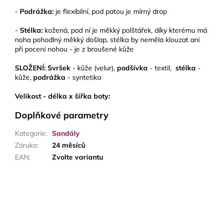
-
Podrážka:
je flexibilní, pod patou je mírný drop
-
Stélka:
kožená, pod ní je měkký polštářek, díky kterému má
noha pohodlný měkký došlap, stélka by neměla klouzat ani
při pocení nohou - je z broušené kůže
SLOŽENÍ: Svršek
- kůže (velur),
podšívka
- textil,
stélka
-
kůže,
podrážka
- syntetika
Velikost - délka x šířka boty:
Doplňkové parametry
Kategorie
:
Sandály
Záruka
:
24 měsíců
EAN
:
Zvolte variantu