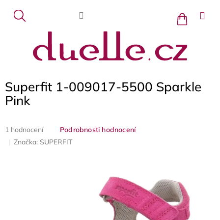
Přejít
na
Nákupní
košík
obsah
Superfit 1-009017-5500 Sparkle
Pink
Průměrné
1 hodnocení
Podrobnosti hodnocení
hodnocení
Značka:
SUPERFIT
produktu
je
5,0
z
5
hvězdiček.