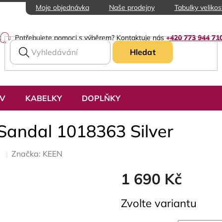
Moje objednávka
Naše prodejny
Tabulky velikos
Potřebujete pomoci s výběrem? Kontaktuje nás
+420 773 944 71
Hledat
UV
KABELKY
DOPLŇKY
Sandal 1018363 Silver
Značka:
KEEN
1 690 Kč
Měrná
Zvolte variantu
cena: