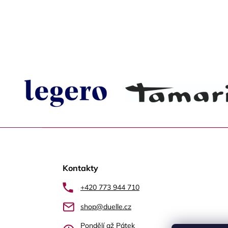
Z
á
Kontakty
p
a
+420 773 944 710
t
shop@duelle.cz
Pondělí až Pátek