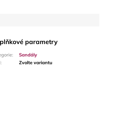
plňkové parametry
egorie
:
Sandály
N
:
Zvolte variantu