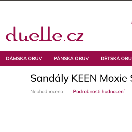
Přejít
na
obsah
DÁMSKÁ OBUV
PÁNSKÁ OBUV
DĚTSKÁ OB
Sandály KEEN Moxie 
Průměrné
Neohodnoceno
Podrobnosti hodnocení
hodnocení
produktu
je
0,0
z
5