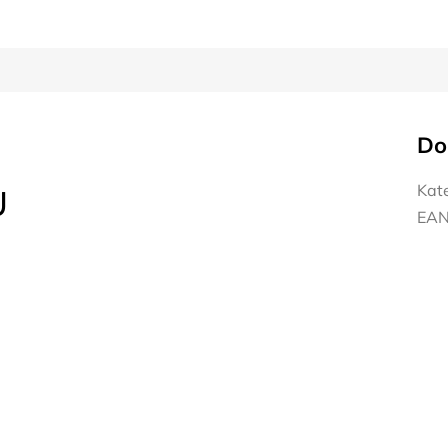
Do
Kat
U
EA