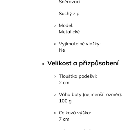
Šněrovací,
Suchý zip
Model:
Metalické
Vyjímatelné vložky:
Ne
Velikost a přizpůsobení
Tloušťka podešvi:
2 cm
Váha boty (nejmenší rozměr):
100 g
Celková výška:
7 cm