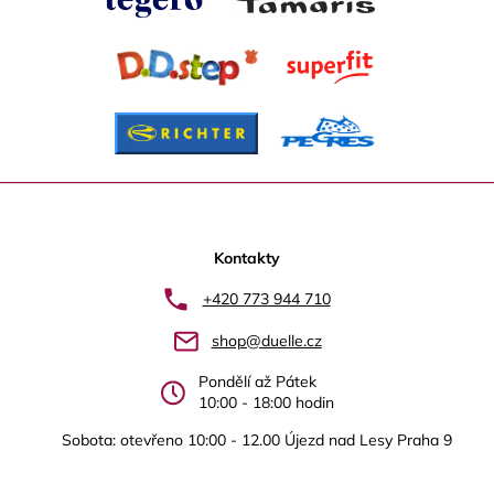
Z
á
p
Kontakty
a
+420 773 944 710
t
shop@duelle.cz
í
Pondělí až Pátek
10:00 - 18:00 hodin
Sobota: otevřeno 10:00 - 12.00 Újezd nad Lesy Praha 9