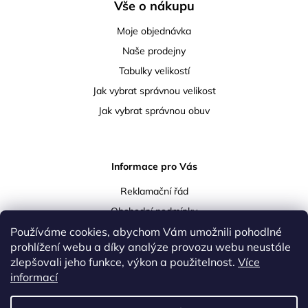
Vše o nákupu
Moje objednávka
Naše prodejny
Tabulky velikostí
Jak vybrat správnou velikost
Jak vybrat správnou obuv
Informace pro Vás
Reklamační řád
Obchodní podmínky
Používáme cookies, abychom Vám umožnili pohodlné
Podmínky ochrany osobních údajů
prohlížení webu a díky analýze provozu webu neustále
Doprava a platba
zlepšovali jeho funkce, výkon a použitelnost.
Více
Vrácení a reklamace zboží
informací
Kontakty