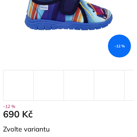
–12 %
–12 %
690 Kč
Měrná
Zvolte variantu
cena: