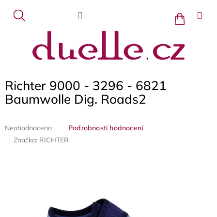
Přejít
na
Nákupní
košík
obsah
Richter 9000 - 3296 - 6821
Baumwolle Dig. Roads2
Průměrné
Neohodnoceno
Podrobnosti hodnocení
hodnocení
Značka:
RICHTER
produktu
je
0,0
z
5
hvězdiček.