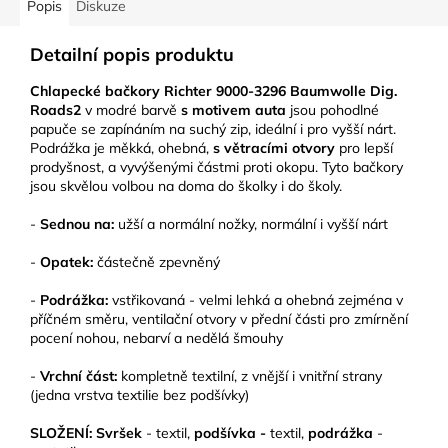
Popis
Diskuze
Detailní popis produktu
Chlapecké bačkory Richter 9000-3296 Baumwolle Dig.
Roads2
v modré barvě
s motivem auta
jsou pohodlné
papuče se zapínáním na suchý zip, ideální i pro vyšší nárt.
Podrážka je měkká, ohebná,
s větracími otvory
pro lepší
prodyšnost, a vyvýšenými částmi proti okopu. Tyto bačkory
jsou skvělou volbou na doma do školky i do školy.
-
Sednou na:
užší a normální nožky, normální i vyšší nárt
-
Opatek:
částečně zpevněný
-
Podrážka:
vstřikovaná - velmi lehká a ohebná zejména v
příčném směru, ventilační otvory v přední části pro zmírnění
pocení nohou, nebarví a nedělá šmouhy
-
Vrchní část:
kompletně textilní, z vnější i vnitřní strany
(jedna vrstva textilie bez podšívky)
SLOŽENÍ: Svršek
- textil,
podšívka -
textil,
podrážka
-