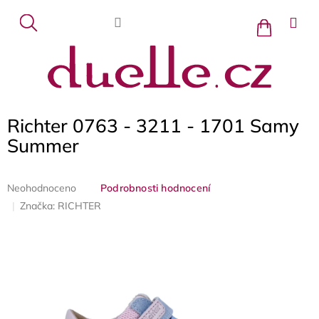
Přejít
na
Nákupní
košík
obsah
Richter 0763 - 3211 - 1701 Samy
Summer
Průměrné
Neohodnoceno
Podrobnosti hodnocení
hodnocení
Značka:
RICHTER
produktu
je
0,0
z
5
hvězdiček.