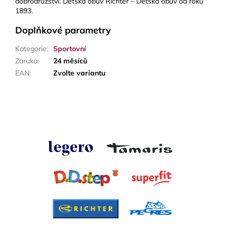
dobrodružství. Dětská obuv Richter – Dětská obuv od roku
1893.
Doplňkové parametry
Kategorie
:
Sportovní
Záruka
:
24 měsíců
EAN
:
Zvolte variantu