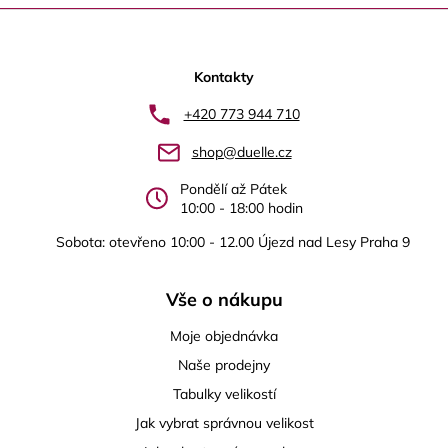
Z
á
p
Kontakty
a
+420 773 944 710
t
shop@duelle.cz
í
Pondělí až Pátek
10:00 - 18:00 hodin
Sobota: otevřeno 10:00 - 12.00 Újezd nad Lesy Praha 9
Vše o nákupu
Moje objednávka
Naše prodejny
Tabulky velikostí
Jak vybrat správnou velikost