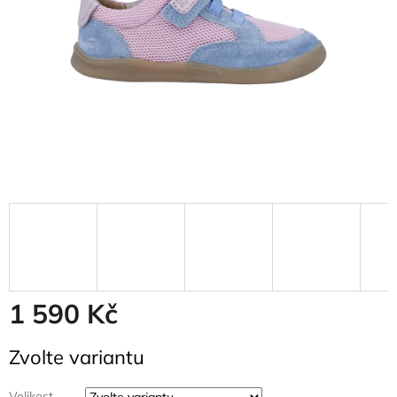
1 590 Kč
Měrná
Zvolte variantu
cena:
Velikost