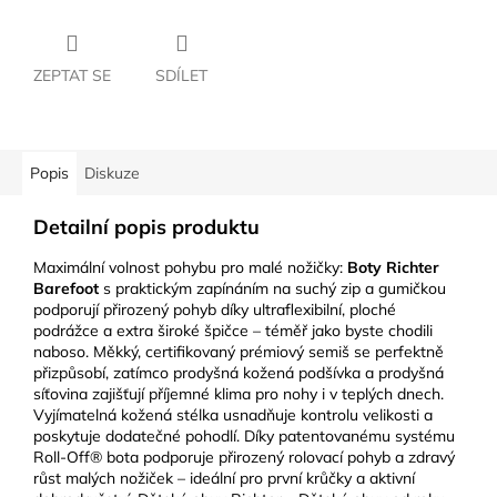
ZEPTAT SE
SDÍLET
Popis
Diskuze
Detailní popis produktu
Maximální volnost pohybu pro malé nožičky:
Boty Richter
Barefoot
s praktickým zapínáním na suchý zip a gumičkou
podporují přirozený pohyb díky ultraflexibilní, ploché
podrážce a extra široké špičce – téměř jako byste chodili
naboso. Měkký, certifikovaný prémiový semiš se perfektně
přizpůsobí, zatímco prodyšná kožená podšívka a prodyšná
síťovina zajišťují příjemné klima pro nohy i v teplých dnech.
Vyjímatelná kožená stélka usnadňuje kontrolu velikosti a
poskytuje dodatečné pohodlí. Díky patentovanému systému
Roll-Off® bota podporuje přirozený rolovací pohyb a zdravý
růst malých nožiček – ideální pro první krůčky a aktivní