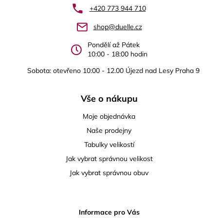
a
+420 773 944 710
t
shop@duelle.cz
í
Pondělí až Pátek
10:00 - 18:00 hodin
Sobota: otevřeno 10:00 - 12.00 Újezd nad Lesy Praha 9
Vše o nákupu
Moje objednávka
Naše prodejny
Tabulky velikostí
Jak vybrat správnou velikost
Jak vybrat správnou obuv
Informace pro Vás