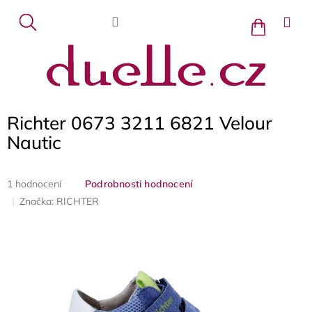
Přejít
na
Nákupní
košík
obsah
Richter 0673 3211 6821 Velour
Nautic
Průměrné
1 hodnocení
Podrobnosti hodnocení
hodnocení
Značka:
RICHTER
produktu
je
5,0
z
5
hvězdiček.