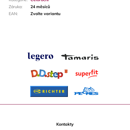
Záruka
:
24 měsíců
EAN
:
Zvolte variantu
Z
á
p
Kontakty