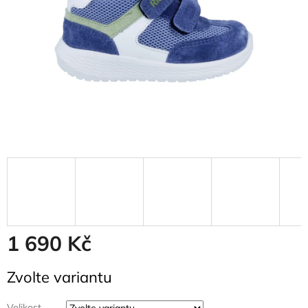
1 690 Kč
Měrná
Zvolte variantu
cena:
Velikost