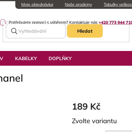
Moje objednávka
Naše prodejny
Tabulky velikos
Potřebujete pomoci s výběrem? Kontaktuje nás
+420 773 944 71
Hledat
UV
KABELKY
DOPLŇKY
hanel
189 Kč
Měrná
Zvolte variantu
cena: