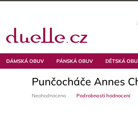
Přejít
na
obsah
DÁMSKÁ OBUV
PÁNSKÁ OBUV
DĚTSKÁ OB
Punčocháče Annes C
Průměrné
Neohodnoceno
Podrobnosti hodnocení
hodnocení
produktu
je
0,0
z
5