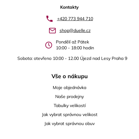
p
Kontakty
a
+420 773 944 710
t
shop@duelle.cz
í
Pondělí až Pátek
10:00 - 18:00 hodin
Sobota: otevřeno 10:00 - 12.00 Újezd nad Lesy Praha 9
Vše o nákupu
Moje objednávka
Naše prodejny
Tabulky velikostí
Jak vybrat správnou velikost
Jak vybrat správnou obuv