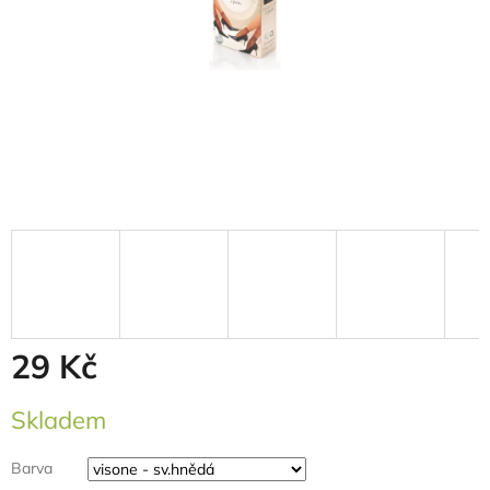
29 Kč
Měrná
Skladem
cena:
Barva