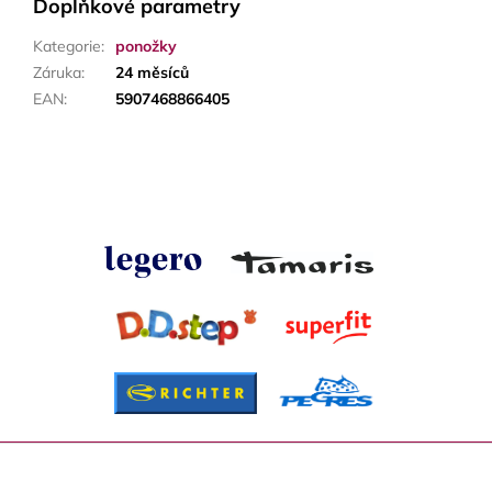
Doplňkové parametry
Kategorie
:
ponožky
Záruka
:
24 měsíců
EAN
:
5907468866405
Z
á