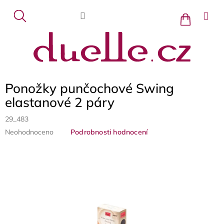
Přejít
na
Nákupní
košík
obsah
Ponožky punčochové Swing
elastanové 2 páry
29_483
Průměrné
Neohodnoceno
Podrobnosti hodnocení
hodnocení
produktu
je
0,0
z
5
hvězdiček.