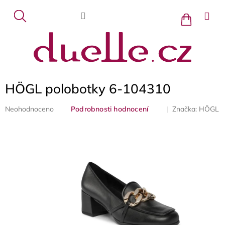
Přejít
na
Nákupní
košík
obsah
HÖGL polobotky 6-104310
Průměrné
Značka:
HÖGL
Neohodnoceno
Podrobnosti hodnocení
hodnocení
produktu
je
0,0
z
5
hvězdiček.