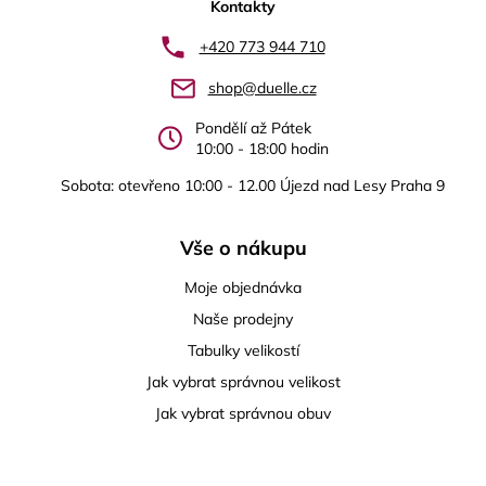
p
Kontakty
a
+420 773 944 710
t
shop@duelle.cz
í
Pondělí až Pátek
10:00 - 18:00 hodin
Sobota: otevřeno 10:00 - 12.00 Újezd nad Lesy Praha 9
Vše o nákupu
Moje objednávka
Naše prodejny
Tabulky velikostí
Jak vybrat správnou velikost
Jak vybrat správnou obuv