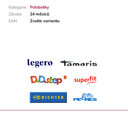
Kategorie
:
Polobotky
Záruka
:
24 měsíců
EAN
:
Zvolte variantu
Z
á