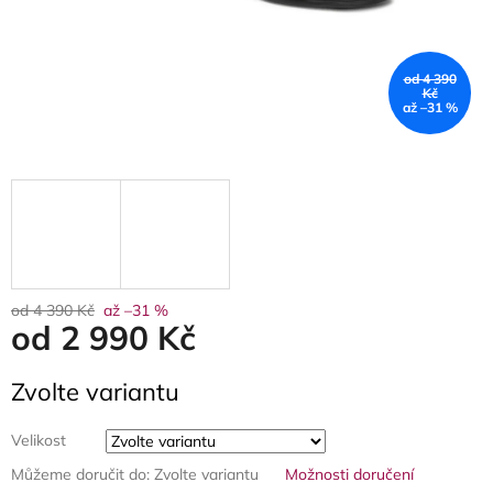
od 4 390
Kč
až –31 %
od 4 390 Kč
až –31 %
od
2 990 Kč
Měrná
Zvolte variantu
cena:
Velikost
Můžeme doručit do:
Zvolte variantu
Možnosti doručení