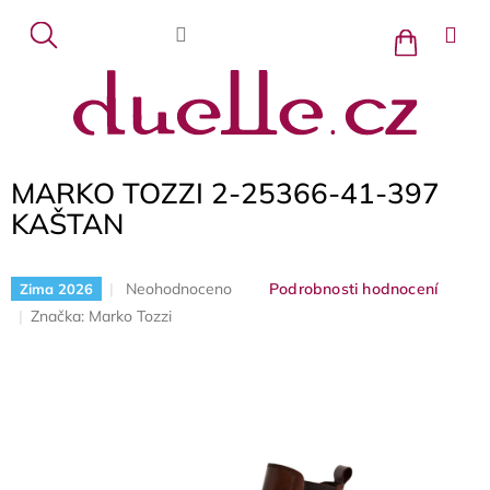
Přejít
na
Nákupní
košík
obsah
MARKO TOZZI 2-25366-41-397
KAŠTAN
Průměrné
Neohodnoceno
Podrobnosti hodnocení
Zima 2026
hodnocení
Značka:
Marko Tozzi
produktu
je
0,0
z
5
hvězdiček.