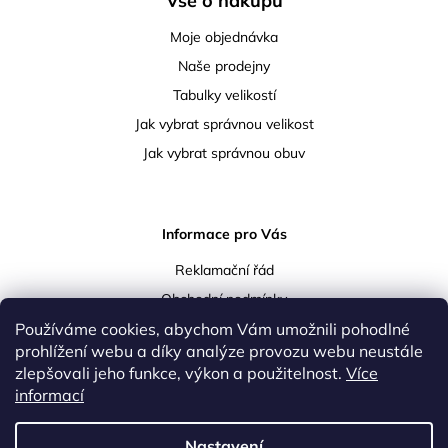
Vše o nákupu
Moje objednávka
Naše prodejny
Tabulky velikostí
Jak vybrat správnou velikost
Jak vybrat správnou obuv
Informace pro Vás
Reklamační řád
Obchodní podmínky
Používáme cookies, abychom Vám umožnili pohodlné
Podmínky ochrany osobních údajů
prohlížení webu a díky analýze provozu webu neustále
Doprava a platba
zlepšovali jeho funkce, výkon a použitelnost.
Více
Vrácení a reklamace zboží
informací
Kontakty
Nastavení