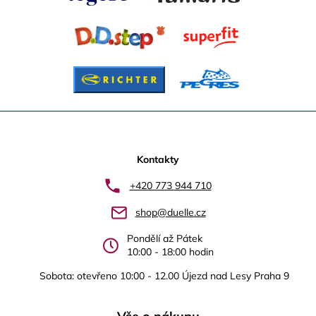
Z
á
p
Kontakty
a
+420 773 944 710
t
shop@duelle.cz
í
Pondělí až Pátek
10:00 - 18:00 hodin
Sobota: otevřeno 10:00 - 12.00 Újezd nad Lesy Praha 9