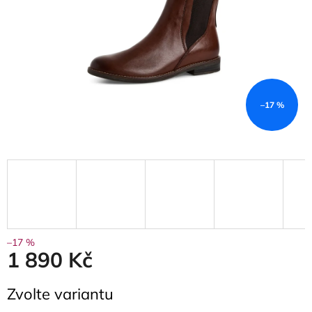
–17 %
–17 %
1 890 Kč
Měrná
Zvolte variantu
cena: