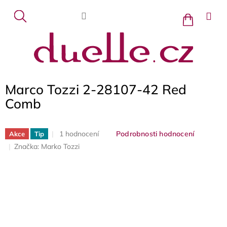
Přejít
na
Nákupní
košík
obsah
Marco Tozzi 2-28107-42 Red
Comb
Průměrné
1 hodnocení
Podrobnosti hodnocení
Akce
Tip
hodnocení
Značka:
Marko Tozzi
produktu
je
5,0
z
5
hvězdiček.