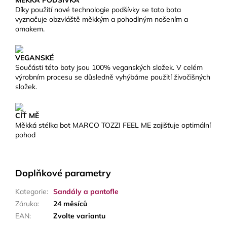
MĚKKÁ PODŠÍVKA
Díky použití nové technologie podšívky se tato bota
vyznačuje obzvláště měkkým a pohodlným nošením a
omakem.
VEGANSKÉ
Součásti této boty jsou 100% veganských složek. V celém
výrobním procesu se důsledně vyhýbáme použití živočišných
složek.
CÍŤ MĚ
Měkká stélka bot MARCO TOZZI FEEL ME zajišťuje optimální
pohod
Doplňkové parametry
Kategorie
:
Sandály a pantofle
Záruka
:
24 měsíců
EAN
:
Zvolte variantu