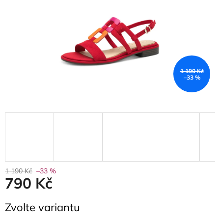
1 190 Kč
–33 %
1 190 Kč
–33 %
790 Kč
Měrná
Zvolte variantu
cena: