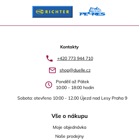
Z
á
p
Kontakty
a
+420 773 944 710
t
shop@duelle.cz
í
Pondělí až Pátek
10:00 - 18:00 hodin
Sobota: otevřeno 10:00 - 12.00 Újezd nad Lesy Praha 9
Vše o nákupu
Moje objednávka
Naše prodejny