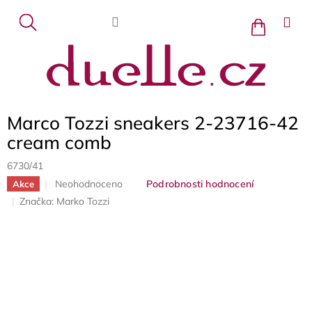
Přejít
na
Nákupní
košík
obsah
Marco Tozzi sneakers 2-23716-42
cream comb
6730/41
Průměrné
Neohodnoceno
Podrobnosti hodnocení
Akce
hodnocení
Značka:
Marko Tozzi
produktu
je
0,0
z
5
hvězdiček.