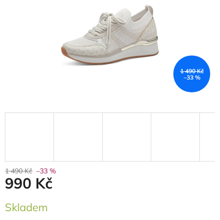
1 490 Kč
–33 %
1 490 Kč
–33 %
990 Kč
Měrná
Skladem
cena: