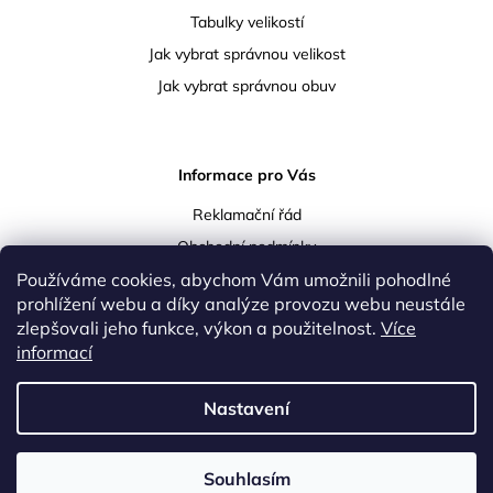
Tabulky velikostí
Jak vybrat správnou velikost
Jak vybrat správnou obuv
Informace pro Vás
Reklamační řád
Obchodní podmínky
Používáme cookies, abychom Vám umožnili pohodlné
Podmínky ochrany osobních údajů
prohlížení webu a díky analýze provozu webu neustále
Doprava a platba
zlepšovali jeho funkce, výkon a použitelnost.
Více
Vrácení a reklamace zboží
informací
Kontakty
Nastavení
Upravil
Lukáš Koula
|
Vytvořil Shoptet
Souhlasím