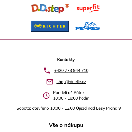
Z
á
p
Kontakty
a
+420 773 944 710
t
shop@duelle.cz
í
Pondělí až Pátek
10:00 - 18:00 hodin
Sobota: otevřeno 10:00 - 12.00 Újezd nad Lesy Praha 9
Vše o nákupu