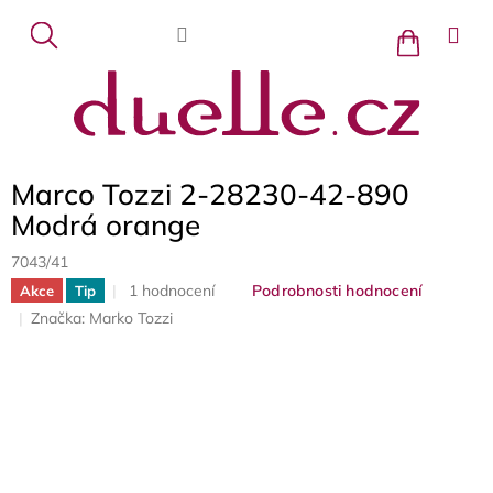
Přejít
na
Nákupní
košík
obsah
Marco Tozzi 2-28230-42-890
Modrá orange
7043/41
Průměrné
1 hodnocení
Podrobnosti hodnocení
Akce
Tip
hodnocení
Značka:
Marko Tozzi
produktu
je
5,0
z
5
hvězdiček.