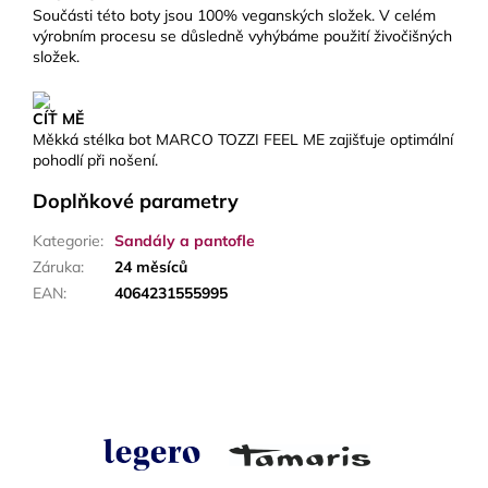
Součásti této boty jsou 100% veganských složek. V celém
výrobním procesu se důsledně vyhýbáme použití živočišných
složek.
CÍŤ MĚ
Měkká stélka bot MARCO TOZZI FEEL ME zajišťuje optimální
pohodlí při nošení.
Doplňkové parametry
Kategorie
:
Sandály a pantofle
Záruka
:
24 měsíců
EAN
:
4064231555995