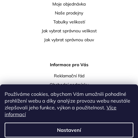
Moje objednávka
Naše prodejny
Tabulky velikostí
Jak vybrat správnou velikost
Jak vybrat správnou obuv
Informace pro Vás
Reklamační řád
Obchodní podmínky
Používáme cookies, abychom Vám umožnili pohodlné
Podmínky ochrany osobních údajů
prohlížení webu a díky analýze provozu webu neustále
Doprava a platba
zlepšovali jeho funkce, výkon a použitelnost.
Více
Vrácení a reklamace zboží
informací
Kontakty
Nastavení