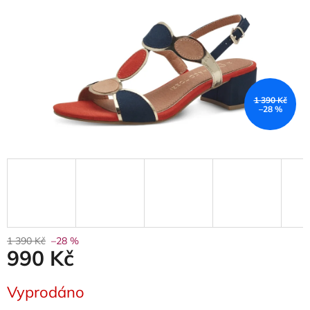
1 390 Kč
–28 %
1 390 Kč
–28 %
990 Kč
Měrná
Vyprodáno
cena: