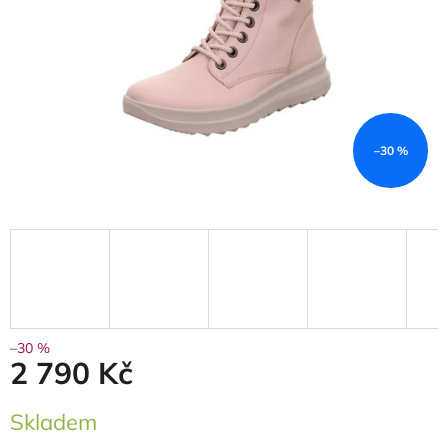
–30 %
–30 %
2 790 Kč
Měrná
Skladem
cena: