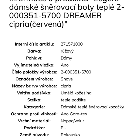
dámské šněrovací boty teplé 2-
000351-5700 DREAMER
cipria(červená)"
Interní číslo artiklu:
271571000
Barva:
růžový
Pohlaví:
Dámy
Vyjímatelná vložka:
Ano
Číslo položky výrobce:
2-000351-5700
Označení výrobce:
Snové
Název barvy výrobce:
cipria
Vnitřní podšívka:
Umělá kožešina
Stélka:
teple podšité
Kategorie:
Dámské teplé šněrovací kozačky
Ochrana proti vlhkosti:
Ano Gore-tex
Vrchní materiál:
Nappa/velur
Podrážka:
PU
Země původu:
Rakousko