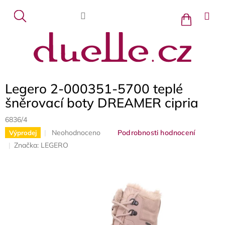
Přejít
na
Nákupní
košík
obsah
Legero 2-000351-5700 teplé
šněrovací boty DREAMER cipria
6836/4
Průměrné
Neohodnoceno
Podrobnosti hodnocení
Výprodej
hodnocení
Značka:
LEGERO
produktu
je
0,0
z
5
hvězdiček.