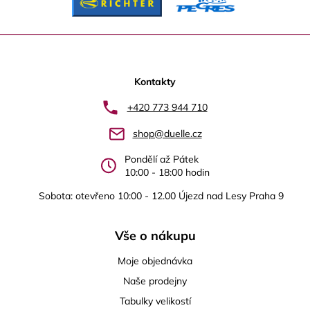
Z
á
p
Kontakty
a
+420 773 944 710
t
shop@duelle.cz
í
Pondělí až Pátek
10:00 - 18:00 hodin
Sobota: otevřeno 10:00 - 12.00 Újezd nad Lesy Praha 9
Vše o nákupu
Moje objednávka
Naše prodejny
Tabulky velikostí