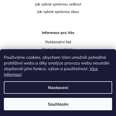
Jak vybrat správnou velikost
Jak vybrat správnou obuv
Informace pro Vás
Reklamační řád
Obchodní podmínky
Podmínky ochrany osobních údajů
Používáme cookies, abychom Vám umožnili pohodlné
prohlížení webu a díky analýze provozu webu neustále
Doprava a platba
zlepšovali jeho funkce, výkon a použitelnost.
Více
Vrácení a reklamace zboží
informací
Kontakty
Nastavení
Upravil
Lukáš Koula
|
Vytvořil Shoptet
Souhlasím
Copyright 2026
duelle.cz
. Všechna práva vyhrazena.