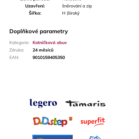
Uzavření:
šněrování a zip
Šířka:
H (široký
Doplňkové parametry
Kategorie
:
Kotníčková obuv
Záruka
:
24 měsíců
EAN
:
9010159405350